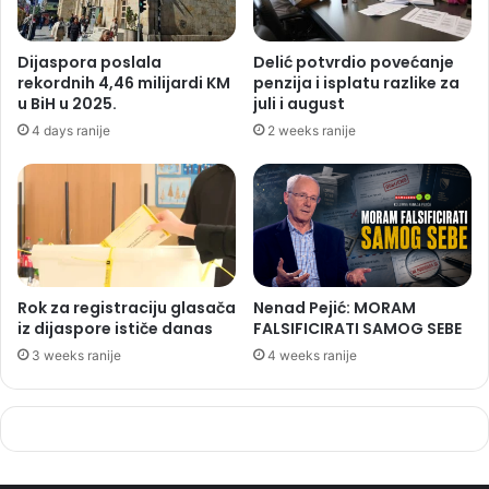
Dijaspora poslala
Delić potvrdio povećanje
rekordnih 4,46 milijardi KM
penzija i isplatu razlike za
u BiH u 2025.
juli i august
4 days ranije
2 weeks ranije
Rok za registraciju glasača
Nenad Pejić: MORAM
iz dijaspore ističe danas
FALSIFICIRATI SAMOG SEBE
3 weeks ranije
4 weeks ranije