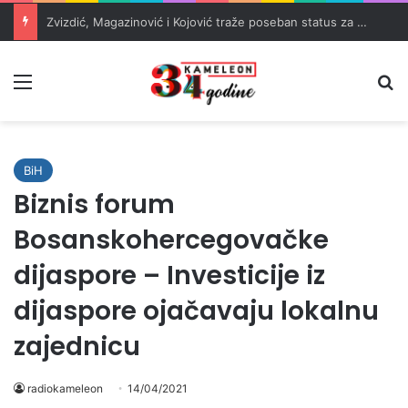
Zvizdić, Magazinović i Kojović traže poseban status za Memorijalni centar Srebrenica
Meni
Pr
BiH
Biznis forum
Bosanskohercegovačke
dijaspore – Investicije iz
dijaspore ojačavaju lokalnu
zajednicu
radiokameleon
14/04/2021