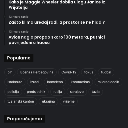
Kako je Maggie Wheeler dobila ulogu Janice iz
Prijatelja
13 hours ranije
Zašto klima uređaj radi, a prostor se ne hladi?
13 hours ranije
Avion naglo propao skoro 100 metara, putnici
povrijeđeni u haosu
Popularno
bih
Bosna i Hercegovina
Covid-19
fokus
fudbal
istaknuto
izrael
kameleon
koronavirus
milorad dodik
policija
predsjednik
rusija
sarajevo
tuzla
tuzlanski kanton
ukrajina
vrijeme
Preporučujemo