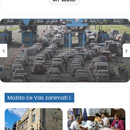
BiH
15 hours ranije
Gužve i duge kolone na graničnim
prelazima u BiH
Možda će Vas zanimati i: