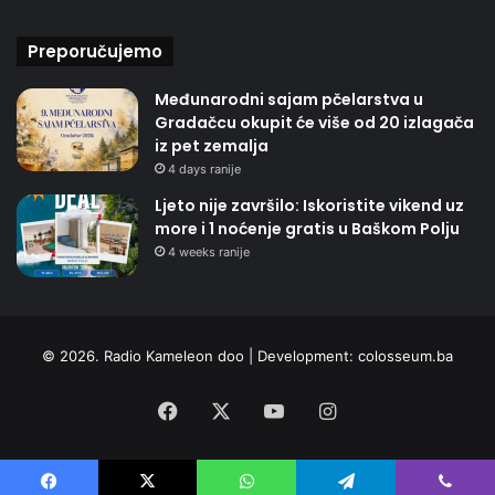
Preporučujemo
Međunarodni sajam pčelarstva u
Gradačcu okupit će više od 20 izlagača
iz pet zemalja
4 days ranije
Ljeto nije završilo: Iskoristite vikend uz
more i 1 noćenje gratis u Baškom Polju
4 weeks ranije
© 2026. Radio Kameleon doo | Development:
colosseum.ba
Facebook
X
YouTube
Instagram