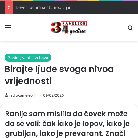
Devet rudara šestu noć u jami Raspotočje traži isplatu dugovanih plaća
Meni
Pr
Zanimljivosti i zabava
Birajte ljude svoga nivoa
vrijednosti
radiokameleon
09/02/2020
Ranije sam mislila da čovek može
da se voli: čak iako je lopov, iako je
grubijan, iako je prevarant. Znači