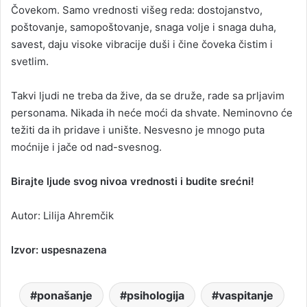
Čovekom. Samo vrednosti višeg reda: dostojanstvo,
poštovanje, samopoštovanje, snaga volje i snaga duha,
savest, daju visoke vibracije duši i čine čoveka čistim i
svetlim.
​Takvi ljudi ne treba da žive, da se druže, rade sa prljavim
personama. Nikada ih neće moći da shvate. Neminovno će
težiti da ih pridave i unište. Nesvesno je mnogo puta
moćnije i jače od nad-svesnog.
Birajte ljude svog nivoa vrednosti i budite srećni!
Autor: Lilija Ahremčik
Izvor: uspesnazena
ponašanje
psihologija
vaspitanje