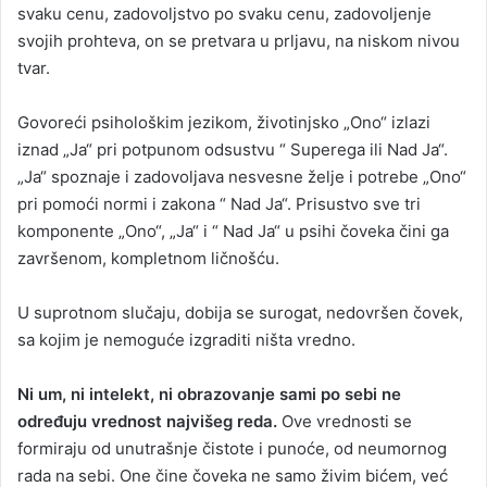
svaku cenu, zadovoljstvo po svaku cenu, zadovoljenje
svojih prohteva, on se pretvara u prljavu, na niskom nivou
tvar.
​Govoreći psihološkim jezikom, životinjsko „Ono“ izlazi
iznad „Ja“ pri potpunom odsustvu “ Superega ili Nad Ja“.
„Ja“ spoznaje i zadovoljava nesvesne želje i potrebe „Ono“
pri pomoći normi i zakona “ Nad Ja“. Prisustvo sve tri
komponente „Ono“, „Ja“ i “ Nad Ja“ u psihi čoveka čini ga
završenom, kompletnom ličnošću.
U suprotnom slučaju, dobija se surogat, nedovršen čovek,
sa kojim je nemoguće izgraditi ništa vredno.
​Ni um, ni intelekt, ni obrazovanje sami po sebi ne
određuju vrednost najvišeg reda.
Ove vrednosti se
formiraju od unutrašnje čistote i punoće, od neumornog
rada na sebi. One čine čoveka ne samo živim bićem, već