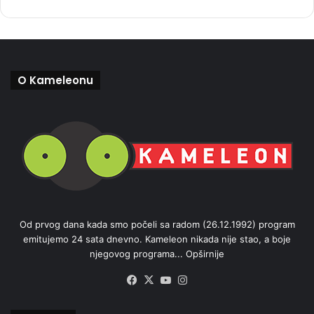
O Kameleonu
Od prvog dana kada smo počeli sa radom (26.12.1992) program
emitujemo 24 sata dnevno. Kameleon nikada nije stao, a boje
njegovog programa...
Opširnije
Facebook
X
YouTube
Instagram