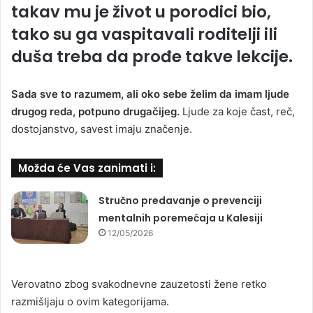
takav mu je život u porodici bio,
tako su ga vaspitavali roditelji ili
duša treba da prođe takve lekcije.
Sada sve to razumem, ali oko sebe želim da imam ljude
drugog reda, potpuno drugačijeg.
Ljude za koje čast, reč,
dostojanstvo, savest imaju značenje.
Možda će Vas zanimati i:
Stručno predavanje o prevenciji
mentalnih poremećaja u Kalesiji
12/05/2026
Verovatno zbog svakodnevne zauzetosti žene retko
razmišljaju o ovim kategorijama.