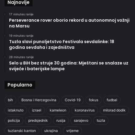
Najnovije
17 minutes ranije
Perseverance rover oborio rekord u autonomnoj vožnji
na Marsu
19 minutes ranije
Tuzla slavi punoljetstvo Festivala sevdalinke: 18
godina sevdaha i zajedništva
28 minutes ranije
Selo u BiH bez struje 30 godina: Mještani se snalaze uz
svijeće i baterijske lampe
Popularno
bih
Bosna i Hercegovina
Covid-19
fokus
fudbal
istaknuto
izrael
kameleon
koronavirus
milorad dodik
policija
predsjednik
rusija
sarajevo
tuzla
tuzlanski kanton
ukrajina
vrijeme