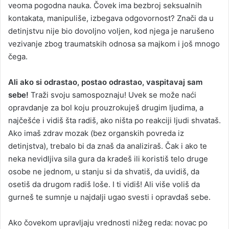
veoma pogodna nauka. Čovek ima bezbroj seksualnih
kontakata, manipuliše, izbegava odgovornost? Znači da u
detinjstvu nije bio dovoljno voljen, kod njega je narušeno
vezivanje zbog traumatskih odnosa sa majkom i još mnogo
čega.
Ali ako si odrastao, postao odrastao, vaspitavaj sam
sebe!
Traži svoju samospoznaju! Uvek se može naći
opravdanje za bol koju prouzrokuješ drugim ljudima, a
najčešće i vidiš šta radiš, ako ništa po reakciji ljudi shvataš.
Ako imaš zdrav mozak (bez organskih povreda iz
detinjstva), trebalo bi da znaš da analiziraš. Čak i ako te
neka nevidljiva sila gura da kradeš ili koristiš telo druge
osobe ne jednom, u stanju si da shvatiš, da uvidiš, da
osetiš da drugom radiš loše. I ti vidiš! Ali više voliš da
gurneš te sumnje u najdalji ugao svesti i opravdaš sebe.
Ako čovekom upravljaju vrednosti nižeg reda: novac po