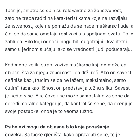
​Tačnije, smatra se da nisu relevantne za ženstvenost, i
zato ne treba raditi na karakteristikama koje ne razvijaju
ženstvenost, koje ne pomažu da se nađe muškarac i uda, a
čini se da samo ometaju realizaciju u spoljnom svetu. To je
zabluda. Bilo koji odnosi mogu biti dugotrajni i kvalitetni
samo u jednom slučaju: ako se vrednosti ljudi podudaraju.
Kod mene veliki strah izaziva muškarac koji ne može da
objasni šta za njega znači čast i da drži reč. Ako on savest
definiše kao „trudim se da ne lažem, maksimalno, samo
ćutim“, tada kao ličnost on predstavlja tužnu sliku. Savest
je nešto više. Ako čovek ne može samostalno za sebe da
odredi moralne kategorije, da kontroliše sebe, da ocenjuje
svoje postupke, onda je to veoma tužno.
Psiholozi mogu da objasne bilo koje ponašanje
čoveka.
Sa tačke gledišta, kako opravdati sebe, to je