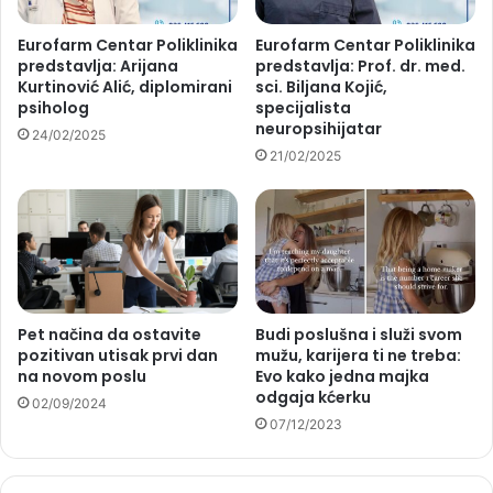
Eurofarm Centar Poliklinika
Eurofarm Centar Poliklinika
predstavlja: Arijana
predstavlja: Prof. dr. med.
Kurtinović Alić, diplomirani
sci. Biljana Kojić,
psiholog
specijalista
neuropsihijatar
24/02/2025
21/02/2025
Pet načina da ostavite
Budi poslušna i služi svom
pozitivan utisak prvi dan
mužu, karijera ti ne treba:
na novom poslu
Evo kako jedna majka
odgaja kćerku
02/09/2024
07/12/2023