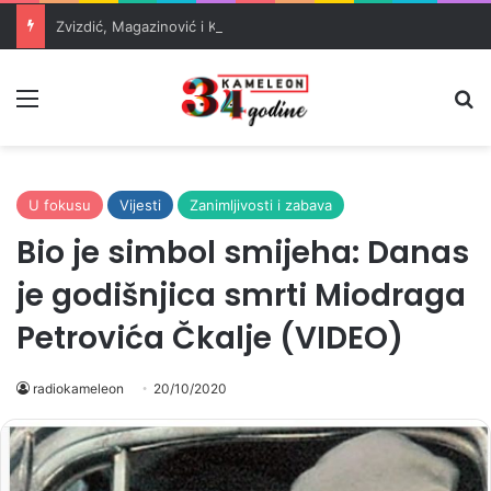
Zvizdić, Magazinović i Kojović traže poseban status za Memorijalni centar Srebrenica
Meni
Pr
U fokusu
Vijesti
Zanimljivosti i zabava
Bio je simbol smijeha: Danas
je godišnjica smrti Miodraga
Petrovića Čkalje (VIDEO)
radiokameleon
20/10/2020