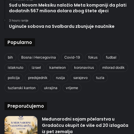
Sud u Novom Meksiku naložio Meta kompaniji da plati
dodatnih 567 miliona dolara zbog štete djeci
3 hours ranije
Uginuće sobova na Svalbardu zbunjuje naučnike
Popularno
bih
Bosna i Hercegovina
Covid-19
fokus
fudbal
istaknuto
izrael
kameleon
koronavirus
milorad dodik
policija
predsjednik
rusija
sarajevo
tuzla
tuzlanski kanton
ukrajina
vrijeme
Preporučujemo
Međunarodni sajam pčelarstva u
Gradačcu okupit će više od 20 izlagača
iz pet zemalja