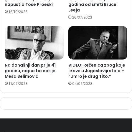
napustio Toše Proeski
godina od smrti Bruce
Leeja
16/10/2025
20/07/2023
Na današnji dan prije 41
VIDEO: Rečenica zbog koje
godinu, napustio nas je
je sve u Jugoslaviji stalo –
Meša Selimović
“Umro je drug Tito.”
11/07/2023
04/05/2023