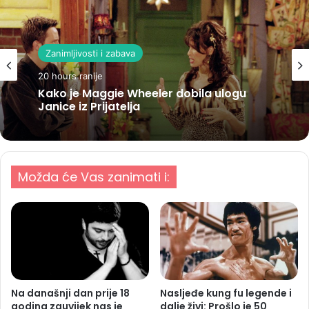
Zanimljivosti i zabava
20 hours ranije
Kako je Maggie Wheeler dobila ulogu
Janice iz Prijatelja
Možda će Vas zanimati i:
Na današnji dan prije 18
Nasljeđe kung fu legende i
godina zauvijek nas je
dalje živi: Prošlo je 50