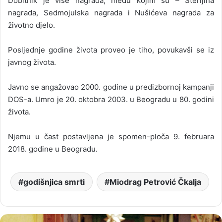
Dobitnik je više nagrada, među kojim su – Sterijina
nagrada, Sedmojulska nagrada i Nušićeva nagrada za
životno djelo.
Posljednje godine života proveo je tiho, povukavši se iz
javnog života.
Javno se angažovao 2000. godine u predizbornoj kampanji
DOS-a. Umro je 20. oktobra 2003. u Beogradu u 80. godini
života.
Njemu u čast postavljena je spomen-ploča 9. februara
2018. godine u Beogradu.
godišnjica smrti
Miodrag Petrović Čkalja