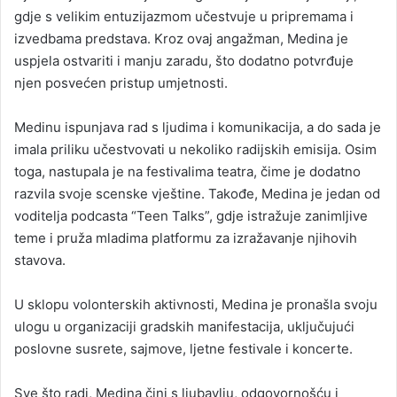
gdje s velikim entuzijazmom učestvuje u pripremama i
izvedbama predstava. Kroz ovaj angažman, Medina je
uspjela ostvariti i manju zaradu, što dodatno potvrđuje
njen posvećen pristup umjetnosti.
Medinu ispunjava rad s ljudima i komunikacija, a do sada je
imala priliku učestvovati u nekoliko radijskih emisija. Osim
toga, nastupala je na festivalima teatra, čime je dodatno
razvila svoje scenske vještine. Takođe, Medina je jedan od
voditelja podcasta “Teen Talks”, gdje istražuje zanimljive
teme i pruža mladima platformu za izražavanje njihovih
stavova.
U sklopu volonterskih aktivnosti, Medina je pronašla svoju
ulogu u organizaciji gradskih manifestacija, uključujući
poslovne susrete, sajmove, ljetne festivale i koncerte.
Sve što radi, Medina čini s ljubavlju, odgovornošću i