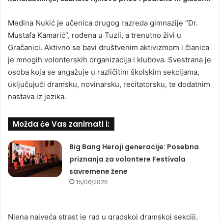
Medina Nukić je učenica drugog razreda gimnazije “Dr.
Mustafa Kamarić”, rođena u Tuzli, a trenutno živi u
Gračanici. Aktivno se bavi društvenim aktivizmom i članica
je mnogih volonterskih organizacija i klubova. Svestrana je
osoba koja se angažuje u različitim školskim sekcijama,
uključujući dramsku, novinarsku, recitatorsku, te dodatnim
nastava iz jezika.
Možda će Vas zanimati i:
Big Bang Heroji generacije: Posebna
priznanja za volontere Festivala
savremene žene
15/06/2026
Njena najveća strast je rad u gradskoj dramskoj sekciji,