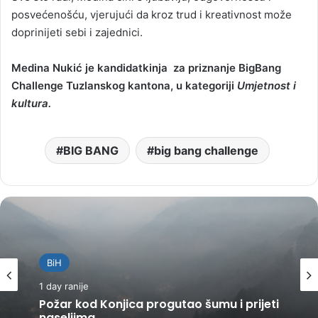
posvećenošću, vjerujući da kroz trud i kreativnost može
doprinijeti sebi i zajednici.
Medina Nukić je kandidatkinja
za priznanje BigBang
Challenge Tuzlanskog kantona, u kategoriji
Umjetnost i
kultura.
BIG BANG
big bang challenge
BiH
1 day ranije
Požar kod Konjica progutao šumu i prijeti
naseljima