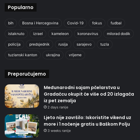
Popularno
bih
Bosna i Hercegovina
Covid-19
fokus
fudbal
istaknuto
izrael
kameleon
koronavirus
milorad dodik
policija
predsjednik
rusija
sarajevo
tuzla
tuzlanski kanton
ukrajina
vrijeme
Preporučujemo
Međunarodni sajam pčelarstva u
Gradačcu okupit će više od 20 izlagača
iz pet zemalja
2 days ranije
Ljeto nije završilo: Iskoristite vikend uz
more i 1 noćenje gratis u Baškom Polju
3 weeks ranije