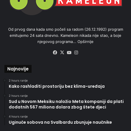
Od prvog dana kada smo počeli sa radom (26.12.1992) program
emitujemo 24 sata dnevno. Kameleon nikada nije stao, a boje
njegovog programa...
Opširnije
Facebook
X
YouTube
Instagram
Najnovije
2 hours ranije
Kako rashladiti prostoriju bez klima-uređaja
2 hours ranije
Sud u Novom Meksiku naložio Meta kompaniji da plati
dodatnih 567 miliona dolara zbog štete djeci
4 hours ranije
Uginuće sobova na Svalbardu zbunjuje naučnike