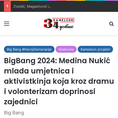
Zvizdić, Magazinović i Kojović traže poseban status za Memorijalni centar Srebrenica
Meni
Pr
Big Bang #HerojiGeneracije
Istaknuto
Kameleon projekti
BigBang 2024: Medina Nukić
mlada umjetnica i
aktivistkinja koja kroz dramu
i volonterizam doprinosi
zajednici
Big Bang