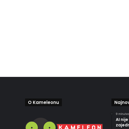
O Kameleonu
Najnov
9 minutes
AI nij
zajed