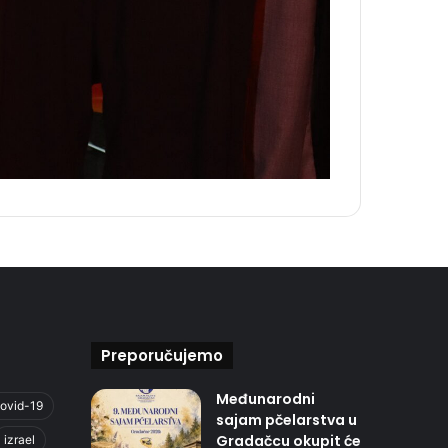
Preporučujemo
Međunarodni
ovid-19
sajam pčelarstva u
Gradačcu okupit će
izrael