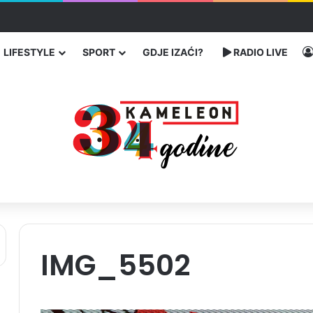
čarenja migranata preko BiH i Balkana
LIFESTYLE
SPORT
GDJE IZAĆI?
RADIO LIVE
IMG_5502