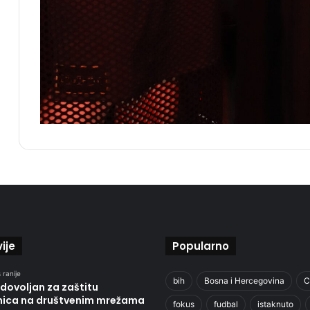
ije
Popularno
 ranije
bih
Bosna i Hercegovina
C
e dovoljan za zaštitu
nica na društvenim mrežama
fokus
fudbal
istaknuto