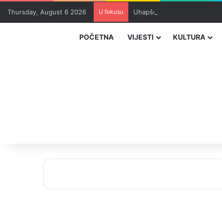
Thursday, August 6 2026
U fokusu
Uhapšeni organizatori krijum
POČETNA
VIJESTI
KULTURA