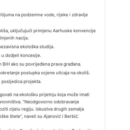
litijuma na podzemne vode, rijeke i zdravlje
iša, uključujući primjenu Aarhuske konvencije
injenih nacija.
ezavisna ekološka studija.
 u dodjeli koncesije.
 BiH ako su povrijeđena prava građana.
pokretanje postupka ocjene uticaja na okoliš.
 posljedica projekta.
govati na ekološku prijetnju koja može imati
stanovništva. “Neodgovorno odobravanje
ti cijelu regiju. Iskustva drugih zemalja
ške štete”, naveli su Ajanović i Berbić.