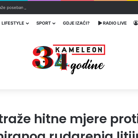
traže poseban status za Memorijalni centar Srebrenica
LIFESTYLE
SPORT
GDJE IZAĆI?
RADIO LIVE
 traže hitne mjere prot
aniranog rudarenja lit