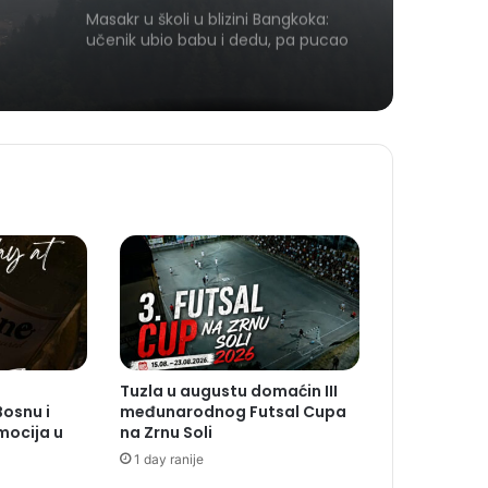
tao
Masakr u školi u blizini Bangkoka:
učenik ubio babu i dedu, pa pucao
na nastavnike i đake
Tuzla u augustu domaćin III
Bosnu i
međunarodnog Futsal Cupa
mocija u
na Zrnu Soli
1 day ranije