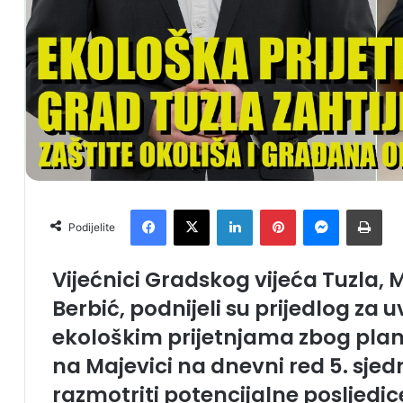
Facebook
X
LinkedIn
Pinterest
Messenger
Print
Podijelite
Vijećnici Gradskog vijeća Tuzla, 
Berbić, podnijeli su prijedlog za 
ekološkim prijetnjama zbog plani
na Majevici na dnevni red 5. sjedn
razmotriti potencijalne posljedice