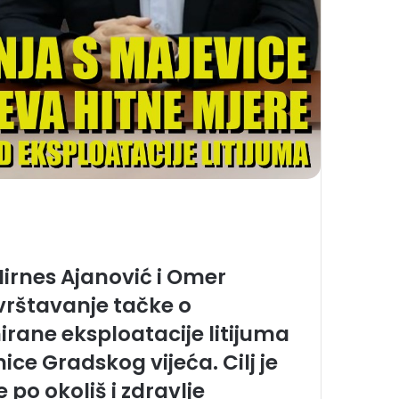
Mirnes Ajanović i Omer
uvrštavanje tačke o
rane eksploatacije litijuma
ice Gradskog vijeća. Cilj je
 po okoliš i zdravlje