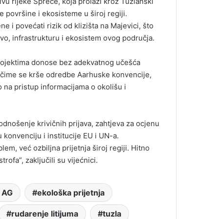
ivu rijeke Spreče, koja prolazi kroz Tuzlanski
 površine i ekosisteme u široj regiji.
 i povećati rizik od klizišta na Majevici, što
vo, infrastrukturu i ekosistem ovog područja.
 projektima donose bez adekvatnog učešća
, čime se krše odredbe Aarhuske konvencije,
o na pristup informacijama o okolišu i
dnošenje krivičnih prijava, zahtjeva za ocjenu
konvenciju i institucije EU i UN-a.
lem, već ozbiljna prijetnja široj regiji. Hitno
rofa”, zaključili su vijećnici.
 AG
ekološka prijetnja
rudarenje litijuma
tuzla