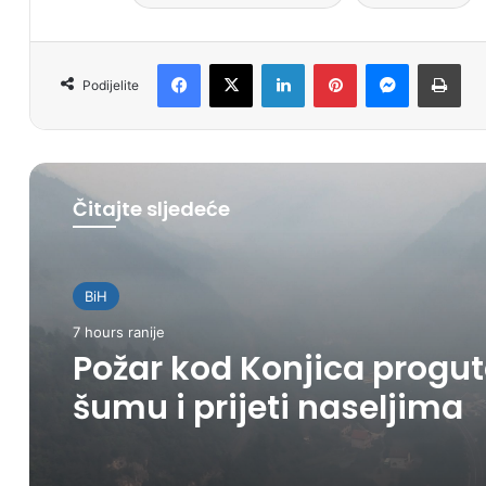
Facebook
X
LinkedIn
Pinterest
Messenger
Print
Podijelite
Čitajte sljedeće
Izdvojeni članak
BiH
7 hours ranije
7 hours ranije
Kad vam se jede nešto
dobro, Old Story i Korpa 
kombinacija koju vrijedi