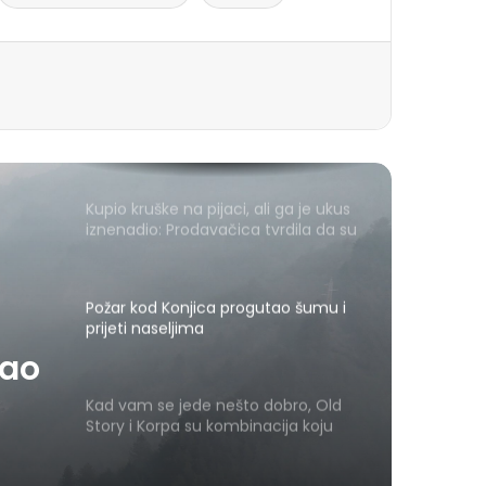
Kupio kruške na pijaci, ali ga je ukus
iznenadio: Prodavačica tvrdila da su
domaće
Požar kod Konjica progutao šumu i
prijeti naseljima
Kad vam se jede nešto dobro, Old
su
Story i Korpa su kombinacija koju
vrijedi zapamtiti