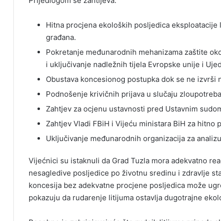
Prijedlogom se zahtijeva:
Hitna procjena ekoloških posljedica eksploatacije 
građana.
Pokretanje međunarodnih mehanizama zaštite okol
i uključivanje nadležnih tijela Evropske unije i Ujed
Obustava koncesionog postupka dok se ne izvrši n
Podnošenje krivičnih prijava u slučaju zloupotreba
Zahtjev za ocjenu ustavnosti pred Ustavnim sudom
Zahtjev Vladi FBiH i Vijeću ministara BiH za hitno 
Uključivanje međunarodnih organizacija za analizu
Vijećnici su istaknuli da Grad Tuzla mora adekvatno rea
nesagledive posljedice po životnu sredinu i zdravlje 
koncesija bez adekvatne procjene posljedica može ugrozi
pokazuju da rudarenje litijuma ostavlja dugotrajne ekolo