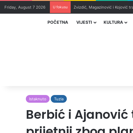
Friday, August 7 2026
U fokusu
Zvizdić, Magazinović i Kojović 
POČETNA
VIJESTI
KULTURA
Istaknuto
Tuzla
Berbić i Ajanović
prijetnji zbog pl