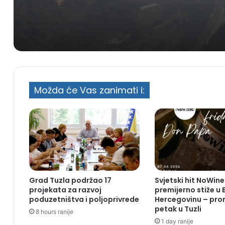
Požar kod Konjica progu
zapamtiti
šumu i prijeti naseljima
Možda će Vas zanimati i:
Grad Tuzla podržao 17
Svjetski hit NoWine
projekata za razvoj
premijerno stiže u 
poduzetništva i poljoprivrede
Hercegovinu – pro
petak u Tuzli
8 hours ranije
1 day ranije