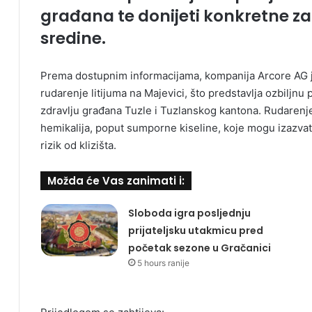
građana te donijeti konkretne zak
sredine.
Prema dostupnim informacijama, kompanija Arcore AG je
rudarenje litijuma na Majevici, što predstavlja ozbiljnu 
zdravlju građana Tuzle i Tuzlanskog kantona. Rudarenje
hemikalija, poput sumporne kiseline, koje mogu izazva
rizik od klizišta.
Možda će Vas zanimati i:
Sloboda igra posljednju
prijateljsku utakmicu pred
početak sezone u Gračanici
5 hours ranije