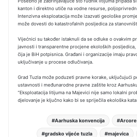
Posebno je zabrinjavajuće što rudnik litijuma pripada sl
kanton i direktno utiče na vodne resurse, poljoprivredne
Intenzivna eksploatacija može izazvati geološke promjene
može dovesti do katastrofalnih posljedica za stanovništ
Vijećnici su također istaknuli da se odluke o ovakvim
javnosti i transparentne procjene ekoloških posljedica
čija je BiH potpisnica. Građani i organizacije imaju prav
uključivanje u procese odlučivanja.
Grad Tuzla može poduzeti pravne korake, uključujući po
ustavnosti i međunarodne pravne zaštite kroz Aarhusku 
“Eksploatacija litijuma na Majevici nije samo lokalni prob
djelovanje je ključno kako bi se spriječila ekološka katast
Aarhuska konvencija
Arcore
gradsko vijeće tuzla
majevica