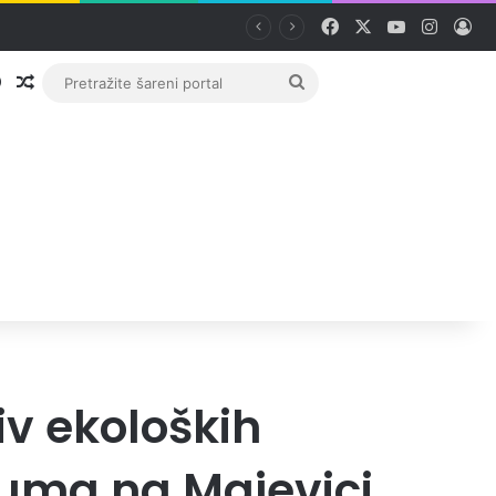
Facebook
X
YouTube
Instag
Pri
Prijava
Random članak
Pretražite
šareni
portal
iv ekoloških
ijuma na Majevici