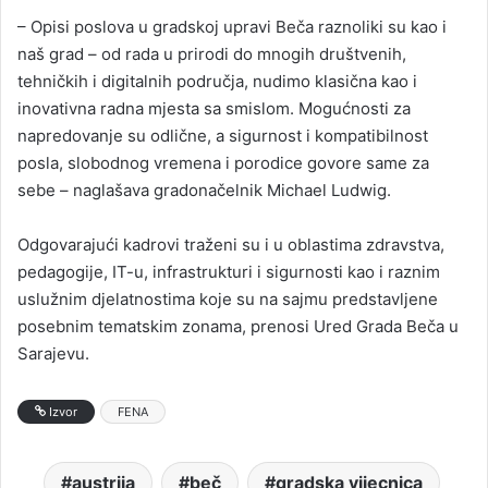
– Opisi poslova u gradskoj upravi Beča raznoliki su kao i
naš grad – od rada u prirodi do mnogih društvenih,
tehničkih i digitalnih područja, nudimo klasična kao i
inovativna radna mjesta sa smislom. Mogućnosti za
napredovanje su odlične, a sigurnost i kompatibilnost
posla, slobodnog vremena i porodice govore same za
sebe – naglašava gradonačelnik Michael Ludwig.
Odgovarajući kadrovi traženi su i u oblastima zdravstva,
pedagogije, IT-u, infrastrukturi i sigurnosti kao i raznim
uslužnim djelatnostima koje su na sajmu predstavljene
posebnim tematskim zonama, prenosi Ured Grada Beča u
Sarajevu.
Izvor
FENA
austrija
beč
gradska vijecnica