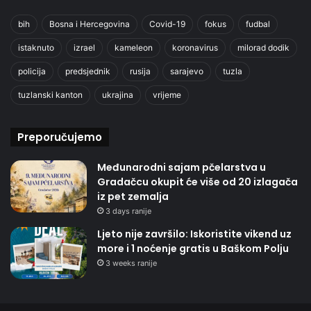
bih
Bosna i Hercegovina
Covid-19
fokus
fudbal
istaknuto
izrael
kameleon
koronavirus
milorad dodik
policija
predsjednik
rusija
sarajevo
tuzla
tuzlanski kanton
ukrajina
vrijeme
Preporučujemo
Međunarodni sajam pčelarstva u
Gradačcu okupit će više od 20 izlagača
iz pet zemalja
3 days ranije
Ljeto nije završilo: Iskoristite vikend uz
more i 1 noćenje gratis u Baškom Polju
3 weeks ranije