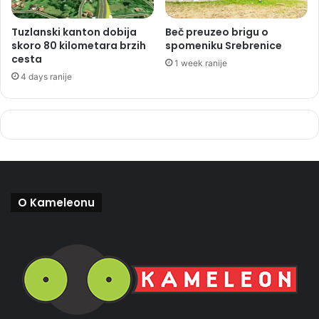
Tuzlanski kanton dobija
Beč preuzeo brigu o
skoro 80 kilometara brzih
spomeniku Srebrenice
cesta
1 week ranije
4 days ranije
O Kameleonu