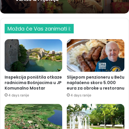
Možda će Vas zanimati i:
Inspekcija poništila otkaze
Slijepom penzioneru u Beču
radnicima Bošnjacima u JP
naplaćeno skoro 5.000
Komunalno Mostar
eura za obroke u restoranu
4 days ranije
4 days ranije