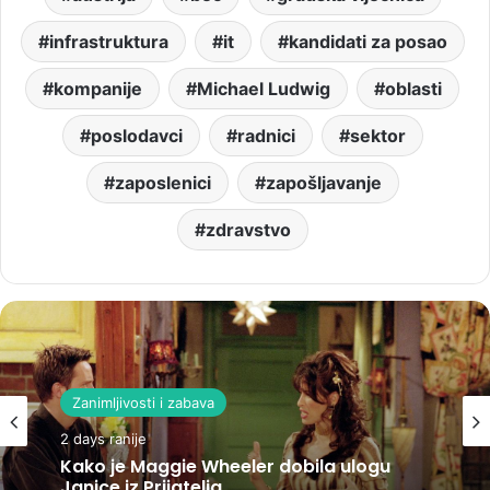
infrastruktura
it
kandidati za posao
kompanije
Michael Ludwig
oblasti
poslodavci
radnici
sektor
zaposlenici
zapošljavanje
zdravstvo
Zanimljivosti i zabava
2 days ranije
Kako je Maggie Wheeler dobila ulogu
Janice iz Prijatelja