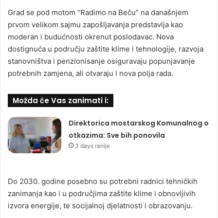
Grad se pod motom “Radimo na Beču” na današnjem
prvom velikom sajmu zapošljavanja predstavlja kao
moderan i budućnosti okrenut poslodavac. Nova
dostignuća u području zaštite klime i tehnologije, razvoja
stanovništva i penzionisanje osiguravaju popunjavanje
potrebnih zamjena, ali otvaraju i nova polja rada.
Možda će Vas zanimati i:
Direktorica mostarskog Komunalnog o
otkazima: Sve bih ponovila
3 days ranije
Do 2030. godine posebno su potrebni radnici tehničkih
zanimanja kao i u područjima zaštite klime i obnovljivih
izvora energije, te socijalnoj djelatnosti i obrazovanju.