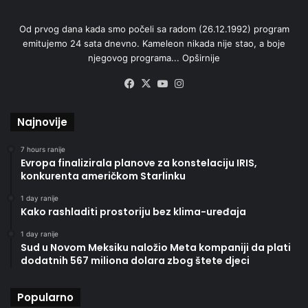
Od prvog dana kada smo počeli sa radom (26.12.1992) program
emitujemo 24 sata dnevno. Kameleon nikada nije stao, a boje
njegovog programa...
Opširnije
Facebook
X
YouTube
Instagram
Najnovije
7 hours ranije
Evropa finalizirala planove za konstelaciju IRIS,
konkurenta američkom Starlinku
1 day ranije
Kako rashladiti prostoriju bez klima-uređaja
1 day ranije
Sud u Novom Meksiku naložio Meta kompaniji da plati
dodatnih 567 miliona dolara zbog štete djeci
Popularno