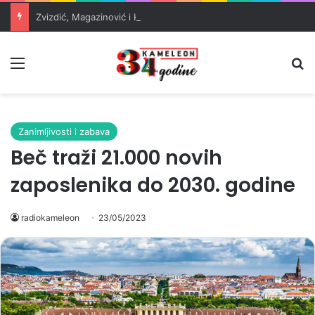
Zvizdić, Magazinović i Kojović traže poseban status za Memorijalni centar Srebrenica
Meni
Pr
Zanimljivosti i zabava
Beč traži 21.000 novih
zaposlenika do 2030. godine
radiokameleon
23/05/2023