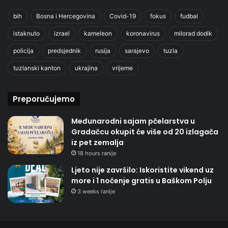
bih
Bosna i Hercegovina
Covid-19
fokus
fudbal
istaknuto
izrael
kameleon
koronavirus
milorad dodik
policija
predsjednik
rusija
sarajevo
tuzla
tuzlanski kanton
ukrajina
vrijeme
Preporučujemo
Međunarodni sajam pčelarstva u
Gradačcu okupit će više od 20 izlagača
iz pet zemalja
18 hours ranije
Ljeto nije završilo: Iskoristite vikend uz
more i 1 noćenje gratis u Baškom Polju
3 weeks ranije