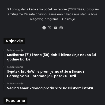
Od prvog dana kada smo počeli sa radom (26.12.1992) program
emitujemo 24 sata dnevno. Kameleon nikada nije stao, a boje
njegovog programa...
Opširnije
Facebook
X
YouTube
Instagram
Najnovije
14 hours ranije
Muškarac (71) i žena (59) dobili bliznakinje nakon 34
godine borbe
14 hours ranije
Svjetski hit NoWine premijerno stiže u Bosnu i
Hercegovinu – promocija u petak u Tuzli
14 hours ranije
Većina Amerikanaca protiv rata na Bliskom istoku
Popularno