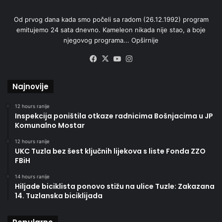
Od prvog dana kada smo počeli sa radom (26.12.1992) program
emitujemo 24 sata dnevno. Kameleon nikada nije stao, a boje
njegovog programa...
Opširnije
Facebook
X
YouTube
Instagram
Najnovije
12 hours ranije
Inspekcija poništila otkaze radnicima Bošnjacima u JP
Komunalno Mostar
12 hours ranije
UKC Tuzla bez šest ključnih lijekova s liste Fonda ZZO
FBiH
14 hours ranije
Hiljade biciklista ponovo stižu na ulice Tuzle: Zakazana
14. Tuzlanska biciklijada