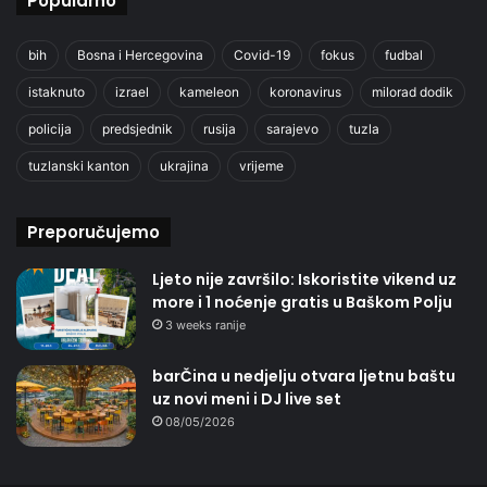
Popularno
bih
Bosna i Hercegovina
Covid-19
fokus
fudbal
istaknuto
izrael
kameleon
koronavirus
milorad dodik
policija
predsjednik
rusija
sarajevo
tuzla
tuzlanski kanton
ukrajina
vrijeme
Preporučujemo
Ljeto nije završilo: Iskoristite vikend uz
more i 1 noćenje gratis u Baškom Polju
3 weeks ranije
barČina u nedjelju otvara ljetnu baštu
uz novi meni i DJ live set
08/05/2026