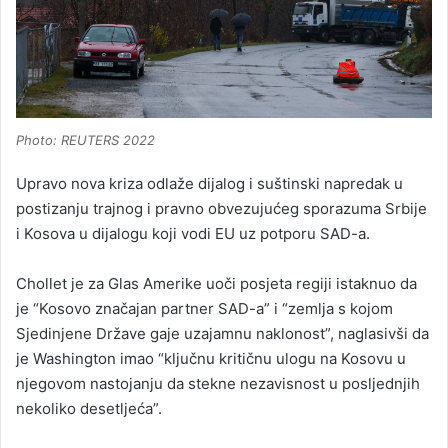
Photo: REUTERS 2022
Upravo nova kriza odlaže dijalog i suštinski napredak u
postizanju trajnog i pravno obvezujućeg sporazuma Srbije
i Kosova u dijalogu koji vodi EU uz potporu SAD-a.
Chollet je za Glas Amerike uoči posjeta regiji istaknuo da
je “Kosovo značajan partner SAD-a” i “zemlja s kojom
Sjedinjene Države gaje uzajamnu naklonost”, naglasivši da
je Washington imao “ključnu kritičnu ulogu na Kosovu u
njegovom nastojanju da stekne nezavisnost u posljednjih
nekoliko desetljeća”.