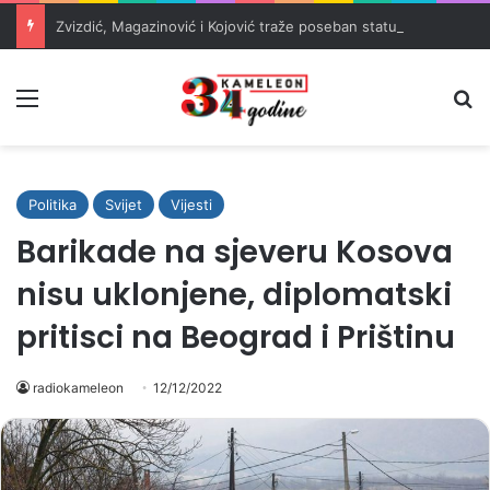
Zvizdić, Magazinović i Kojović traže poseban status za Memorijalni centar Srebrenica
Meni
Pr
Politika
Svijet
Vijesti
Barikade na sjeveru Kosova
nisu uklonjene, diplomatski
pritisci na Beograd i Prištinu
radiokameleon
12/12/2022