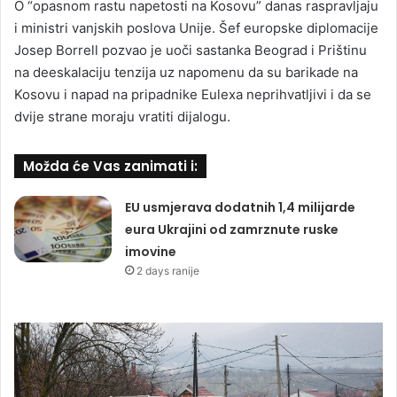
O “opasnom rastu napetosti na Kosovu” danas raspravljaju
i ministri vanjskih poslova Unije. Šef europske diplomacije
Josep Borrell pozvao je uoči sastanka Beograd i Prištinu
na deeskalaciju tenzija uz napomenu da su barikade na
Kosovu i napad na pripadnike Eulexa neprihvatljivi i da se
dvije strane moraju vratiti dijalogu.
Možda će Vas zanimati i:
EU usmjerava dodatnih 1,4 milijarde
eura Ukrajini od zamrznute ruske
imovine
2 days ranije