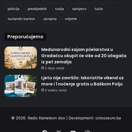
policija
predsjednik
rusija
sarajevo
tuzla
tuzlanski kanton
ukrajina
vrijeme
Preporučujemo
Međunarodni sajam pčelarstva u
Gradačcu okupit će više od 20 izlagača
iz pet zemalja
2 days ranije
Ljeto nije završilo: Iskoristite vikend uz
more i 1 noćenje gratis u Baškom Polju
3 weeks ranije
© 2026. Radio Kameleon doo | Development:
colosseum.ba