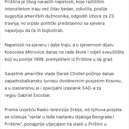
Priština je zbog naraslih napetosti, koje različitim
intenzitetom traju već čitav tjedan, odlučila, poslije
sugestija američkih dužnosnika, odgoditi izbore za 23.
travnja, no srpski politički predstavnici sa sjevera
najavljuju da će ih bojkotirati.
Napetosti na sjeveru i dalje traju, a u sjevernom dijelu
Kosovske Mitrovice danas ne rade škole i odjeli sveučilišta
koji su poslije 1999. premješteni iz Prištine u taj grad.
Savjetnik američke vlade Derek Chollet počinje danas
zapadnobalkansku turneju dvodnevnim posjetom Kosovu,
a u izaslanstvu je i specijalni izaslanik SAD-a za
regiju Gabriel Escobar.
Prema izvješću Radio-televizije Srbije, od njihova posjeta
se očekuje “vjetar u leđa nastavku dijaloga Beograda i
Prištine”, ponajprije utjecajem na vlasti u Prištini u