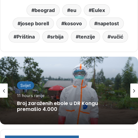
beograd
eu
Eulex
josep borell
kosovo
napetost
Priština
srbija
tenzije
vučić
Svijet
11 hours ranije
Svijet
Broj zaraženih ebole u DR Kongu
11 hours ranije
premašio 4.000