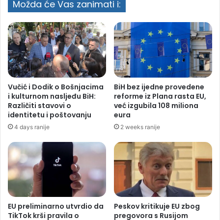
Možda će Vas zanimati i:
Saudijska Arabija, Turska i Pakistan
potpisali odbrambeni savez
Vučić i Dodik o Bošnjacima
BiH bez ijedne provedene
i kulturnom nasljeđu BiH:
reforme iz Plana rasta EU,
Različiti stavovi o
već izgubila 108 miliona
identitetu i poštovanju
eura
4 days ranije
2 weeks ranije
EU preliminarno utvrdio da
Peskov kritikuje EU zbog
TikTok krši pravila o
pregovora s Rusijom