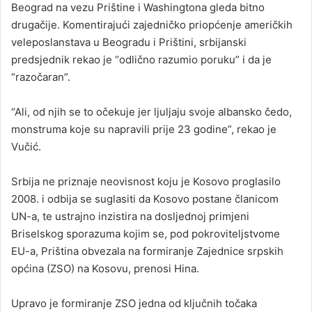
Beograd na vezu Prištine i Washingtona gleda bitno
drugačije. Komentirajući zajedničko priopćenje američkih
veleposlanstava u Beogradu i Prištini, srbijanski
predsjednik rekao je “odlično razumio poruku” i da je
“razočaran”.
“Ali, od njih se to očekuje jer ljuljaju svoje albansko čedo,
monstruma koje su napravili prije 23 godine”, rekao je
Vučić.
Srbija ne priznaje neovisnost koju je Kosovo proglasilo
2008. i odbija se suglasiti da Kosovo postane članicom
UN-a, te ustrajno inzistira na dosljednoj primjeni
Briselskog sporazuma kojim se, pod pokroviteljstvome
EU-a, Priština obvezala na formiranje Zajednice srpskih
općina (ZSO) na Kosovu, prenosi Hina.
Upravo je formiranje ZSO jedna od ključnih točaka