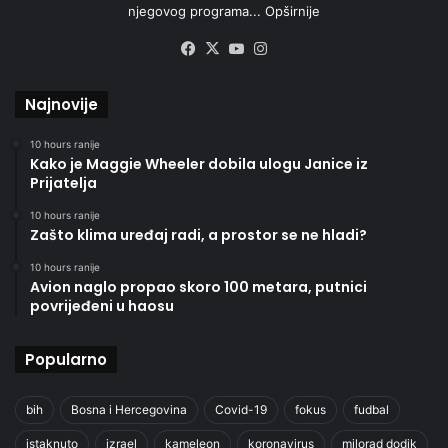
njegovog programa...
Opširnije
Facebook
X
YouTube
Instagram
Najnovije
10 hours ranije
Kako je Maggie Wheeler dobila ulogu Janice iz
Prijatelja
10 hours ranije
Zašto klima uređaj radi, a prostor se ne hladi?
10 hours ranije
Avion naglo propao skoro 100 metara, putnici
povrijeđeni u haosu
Popularno
bih
Bosna i Hercegovina
Covid-19
fokus
fudbal
istaknuto
izrael
kameleon
koronavirus
milorad dodik