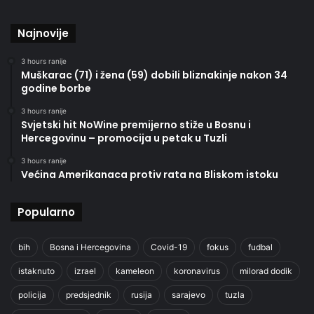
Najnovije
3 hours ranije
Muškarac (71) i žena (59) dobili bliznakinje nakon 34
godine borbe
3 hours ranije
Svjetski hit NoWine premijerno stiže u Bosnu i
Hercegovinu – promocija u petak u Tuzli
3 hours ranije
Većina Amerikanaca protiv rata na Bliskom istoku
Popularno
bih
Bosna i Hercegovina
Covid-19
fokus
fudbal
istaknuto
izrael
kameleon
koronavirus
milorad dodik
policija
predsjednik
rusija
sarajevo
tuzla