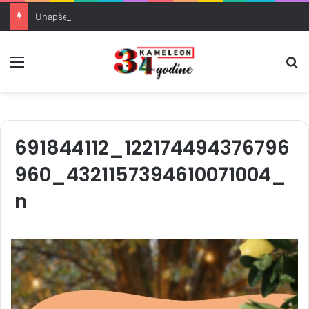
Uhapšeni organizatori krijumčarenja migranata preko BiH i Balkana
Meni
Pr
691844112_122174494376796
960_4321157394610071004_
n