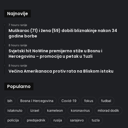
Najnovije
7 hours ranije
Muškarac (71) i žena (59) dobili bliznakinje nakon 34
godine borbe
8 hours ranije
Svjetski hit NoWine premijerno stiže u Bosnu i
Hercegovinu – promocija u petak u Tuzli
8 hours ranije
Većina Amerikanaca protiv rata na Bliskom istoku
Popularno
bih
Bosna i Hercegovina
Covid-19
fokus
fudbal
istaknuto
izrael
kameleon
koronavirus
milorad dodik
policija
predsjednik
rusija
sarajevo
tuzla