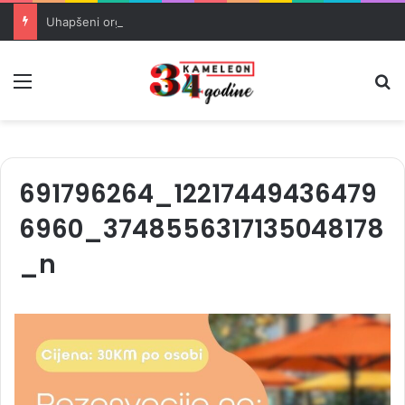
Uhapšeni organizatori krijumčarenja migranata preko BiH i Balkana
Meni
Pr
691796264_12217449436479
6960_3748556317135048178
_n