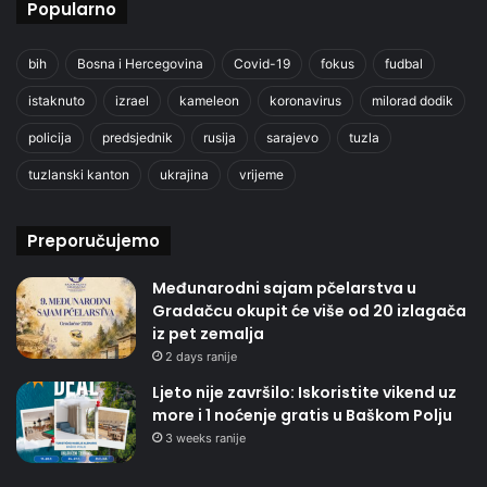
Popularno
bih
Bosna i Hercegovina
Covid-19
fokus
fudbal
istaknuto
izrael
kameleon
koronavirus
milorad dodik
policija
predsjednik
rusija
sarajevo
tuzla
tuzlanski kanton
ukrajina
vrijeme
Preporučujemo
Međunarodni sajam pčelarstva u
Gradačcu okupit će više od 20 izlagača
iz pet zemalja
2 days ranije
Ljeto nije završilo: Iskoristite vikend uz
more i 1 noćenje gratis u Baškom Polju
3 weeks ranije