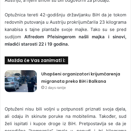
Austriju, a njeni sinovi su bili odgovorni za prodaju.
Optužnica tereti 42-godišnju državljanku BiH da je tokom
redovnih putovanja u Austriju prokrijumčarila 23 kilograma
kanabisa s tajne plantaže svoje majke. Tako su se pred
sudijom
Alfredom Pfeisingerom našli majka i sinovi,
mladići starosti 22 i 19 godina.
Možda će Vas zanimati i:
Uhapšeni organizatori krijumčarenja
migranata preko BiH i Balkana
2 days ranije
Optuženi nisu bili voljni u potpunosti priznati svoja djela,
ali odaju ih skinute poruke na mobitelima. Također, sud
želi ispitati i kupce droge iz BiH. Pretpostavlja se da je
porodična “kompanija” imala u ponudi i tri kilograma