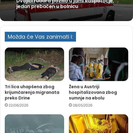
Dvojici rudara pozlilo u jami Raspotočje,
jedan prebačen u bolnicu
Možda će Vas zanimati i:
Tri lica uhapšena zbog
Žena u Austriji
krijumčarenja migranata
hospitalizovana zbog
preko Drine
sumnje na ebolu
22/06/2026
28/05/2026