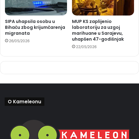
SIPA uhapsila osobu u
MUP KS zaplijenio
Bihaću zbog krijumčarenja
laboratoriju za uzgoj
migranata
marihuane u Sarajevu,
uhapšen 47-godišnjak
26/05/2026
22/05/2026
O Kameleonu