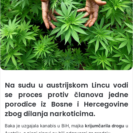
Na sudu u austrijskom Lincu vodi
se proces protiv članova jedne
porodice iz Bosne i Hercegovine
zbog dilanja narkoticima.
Baka je uzgajala kanabis u BiH, majka
krijumčarila drogu
u