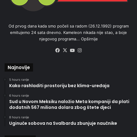
Od prvog dana kada smo počeli sa radom (26.12.1992) program
emitujemo 24 sata dnevno. Kameleon nikada nije stao, a boje
njegovog programa...
Opširnije
Facebook
X
YouTube
Instagram
Najnovije
5 hours ranije
Kako rashladiti prostoriju bez klima-uređaja
6 hours ranije
Sud u Novom Meksiku naložio Meta kompaniji da plati
dodatnih 567 miliona dolara zbog štete djeci
8 hours ranije
Uginuće sobova na Svalbardu zbunjuje naučnike