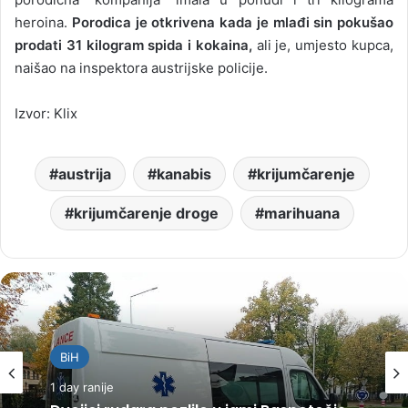
heroina.
Porodica je otkrivena kada je mlađi sin pokušao
prodati 31 kilogram spida i kokaina,
ali je, umjesto kupca,
naišao na inspektora austrijske policije.
Izvor: Klix
austrija
kanabis
krijumčarenje
krijumčarenje droge
marihuana
BiH
1 day ranije