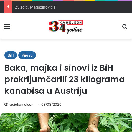
Zvizdić, Magazinović i Kojović traže poseban status za Memorijalni centar Srebrenica
Meni
Pr
BiH
Vijesti
Baka, majka i sinovi iz BiH
prokrijumčarili 23 kilograma
kanabisa u Austriju
radiokameleon
08/03/2020