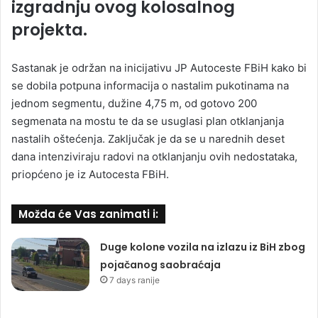
izgradnju ovog kolosalnog
projekta.
Sastanak je održan na inicijativu JP Autoceste FBiH kako bi
se dobila potpuna informacija o nastalim pukotinama na
jednom segmentu, dužine 4,75 m, od gotovo 200
segmenata na mostu te da se usuglasi plan otklanjanja
nastalih oštećenja. Zaključak je da se u narednih deset
dana intenziviraju radovi na otklanjanju ovih nedostataka,
priopćeno je iz Autocesta FBiH.
Možda će Vas zanimati i:
Duge kolone vozila na izlazu iz BiH zbog
pojačanog saobraćaja
7 days ranije