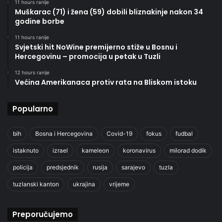
11 hours ranije
Muškarac (71) i žena (59) dobili bliznakinje nakon 34
godine borbe
11 hours ranije
Svjetski hit NoWine premijerno stiže u Bosnu i
Hercegovinu – promocija u petak u Tuzli
12 hours ranije
Većina Amerikanaca protiv rata na Bliskom istoku
Popularno
bih
Bosna i Hercegovina
Covid-19
fokus
fudbal
istaknuto
izrael
kameleon
koronavirus
milorad dodik
policija
predsjednik
rusija
sarajevo
tuzla
tuzlanski kanton
ukrajina
vrijeme
Preporučujemo