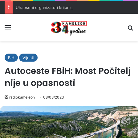
Uhapšeni organizatori krijumčarenja migranata preko BiH i Balkana
Meni
Pr
BiH
Vijesti
Autoceste FBiH: Most Počitelj
nije u opasnosti
radiokameleon
08/08/2023