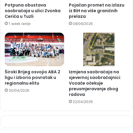
Potpuna obustava
Pojačan promet na izlazu
saobraćaja u ulici Zvonka
iz BiH na više graničnih
Cerića u Tuzli
prelaza
1 week ranije
08/06/2026
Široki Brijeg osvojio ABA 2
Izmjena saobraćaja na
ligu i izborio povratak u
sjevernoj saobraćajnici:
regionalnu elitu
Vozače očekuje
preusmjeravanje zbog
30/04/2026
radova
22/04/2026