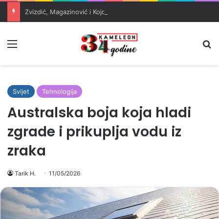
Zvizdić, Magazinović i Kojović traže poseban status za Memorijalni centar Srebrenica
Meni
Pr
Svijet
Tehnologija
Australska boja koja hladi
zgrade i prikuplja vodu iz
zraka
Tarik H.
11/05/2026