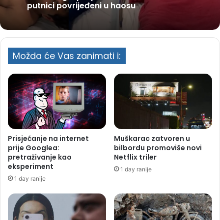
putnici povrijeđeni u haosu
Možda će Vas zanimati i:
Prisjećanje na internet
Muškarac zatvoren u
prije Googlea:
bilbordu promoviše novi
pretraživanje kao
Netflix triler
eksperiment
1 day ranije
1 day ranije