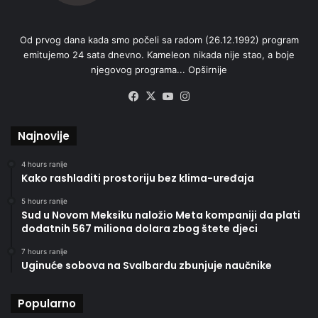
Od prvog dana kada smo počeli sa radom (26.12.1992) program
emitujemo 24 sata dnevno. Kameleon nikada nije stao, a boje
njegovog programa...
Opširnije
Facebook
X
YouTube
Instagram
Najnovije
4 hours ranije
Kako rashladiti prostoriju bez klima-uređaja
5 hours ranije
Sud u Novom Meksiku naložio Meta kompaniji da plati
dodatnih 567 miliona dolara zbog štete djeci
7 hours ranije
Uginuće sobova na Svalbardu zbunjuje naučnike
Popularno