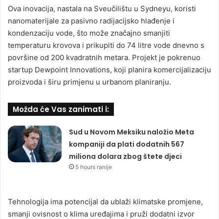
Ova inovacija, nastala na Sveučilištu u Sydneyu, koristi
nanomaterijale za pasivno radijacijsko hlađenje i
kondenzaciju vode, što može značajno smanjiti
temperaturu krovova i prikupiti do 74 litre vode dnevno s
površine od 200 kvadratnih metara. Projekt je pokrenuo
startup Dewpoint Innovations, koji planira komercijalizaciju
proizvoda i širu primjenu u urbanom planiranju.
Možda će Vas zanimati i:
Sud u Novom Meksiku naložio Meta
kompaniji da plati dodatnih 567
miliona dolara zbog štete djeci
5 hours ranije
Tehnologija ima potencijal da ublaži klimatske promjene,
smanji ovisnost o klima uređajima i pruži dodatni izvor