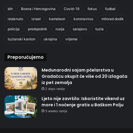
bih
Bosna i Hercegovina
Covid-19
fokus
fudbal
istaknuto
izrael
kameleon
koronavirus
milorad dodik
policija
predsjednik
rusija
sarajevo
tuzla
tuzlanski kanton
ukrajina
vrijeme
Preporučujemo
Međunarodni sajam pčelarstva u
Gradačcu okupit će više od 20 izlagača
iz pet zemalja
2 days ranije
Ljeto nije završilo: Iskoristite vikend uz
more i 1 noćenje gratis u Baškom Polju
3 weeks ranije