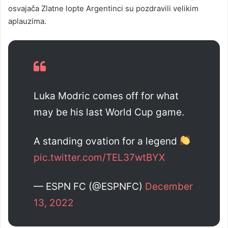
osvajača Zlatne lopte Argentinci su pozdravili velikim
aplauzima.
Luka Modric comes off for what
may be his last World Cup game.
A standing ovation for a legend
pic.twitter.com/TEL37wtBYX
— ESPN FC (@ESPNFC)
December
13, 2022