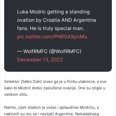
Luka Modric getting a standing
ovation by Croatia AND Argentina
fans. He is truly special man.
pic.twitter.com/PNRGAXpnMu
— WolfRMFC (@WolfRMFC)
December 13, 2022
Selektor Zlatko Dalić izveo ga je u finišu utakmice, a sve
kako bi Modrić dobio zaslužene ovacije. One su stigle u
velikom stilu.
Naime, cijeli stadion je ustao i aplaudirao Modriću, a
naklonili su mu se i navijači Argentine. Nekadašnjeg