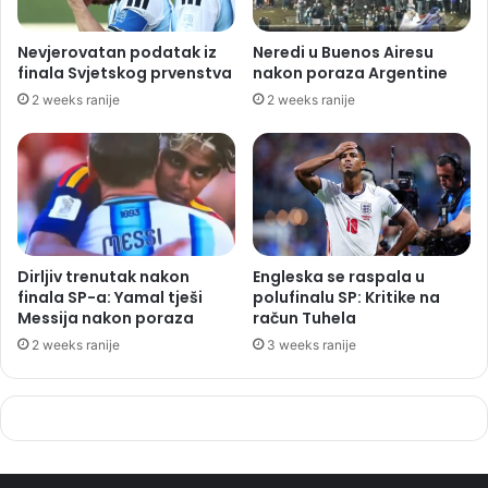
Nevjerovatan podatak iz
Neredi u Buenos Airesu
finala Svjetskog prvenstva
nakon poraza Argentine
2 weeks ranije
2 weeks ranije
Dirljiv trenutak nakon
Engleska se raspala u
finala SP-a: Yamal tješi
polufinalu SP: Kritike na
Messija nakon poraza
račun Tuhela
2 weeks ranije
3 weeks ranije