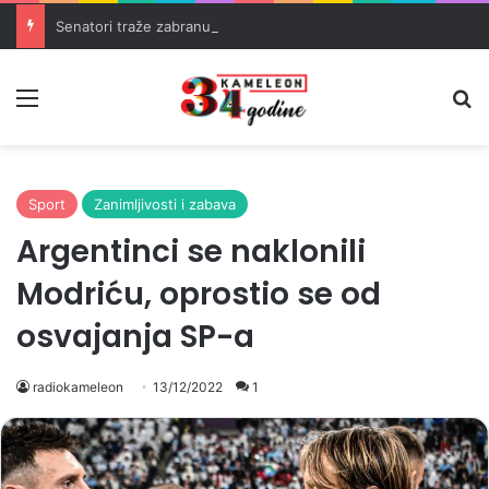
Senatori traže zabranu klađenja na šumske požare u SAD-u
Meni
Pr
Sport
Zanimljivosti i zabava
Argentinci se naklonili
Modriću, oprostio se od
osvajanja SP-a
radiokameleon
13/12/2022
1