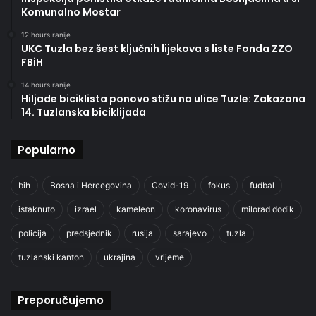
Komunalno Mostar
12 hours ranije
UKC Tuzla bez šest ključnih lijekova s liste Fonda ZZO
FBiH
14 hours ranije
Hiljade biciklista ponovo stižu na ulice Tuzle: Zakazana
14. Tuzlanska biciklijada
Popularno
bih
Bosna i Hercegovina
Covid-19
fokus
fudbal
istaknuto
izrael
kameleon
koronavirus
milorad dodik
policija
predsjednik
rusija
sarajevo
tuzla
tuzlanski kanton
ukrajina
vrijeme
Preporučujemo