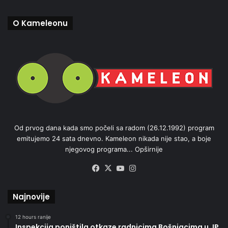
O Kameleonu
Od prvog dana kada smo počeli sa radom (26.12.1992) program
emitujemo 24 sata dnevno. Kameleon nikada nije stao, a boje
njegovog programa...
Opširnije
Facebook
X
YouTube
Instagram
Najnovije
12 hours ranije
Inspekcija poništila otkaze radnicima Bošnjacima u JP