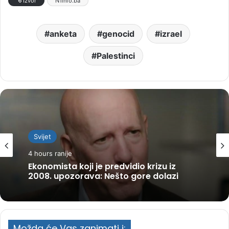
Izvor
N1info.ba
anketa
genocid
izrael
Palestinci
Svijet
4 hours ranije
Ekonomista koji je predvidio krizu iz
2008. upozorava: Nešto gore dolazi
Možda će Vas zanimati i: