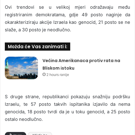
Ovi trendovi se u velikoj mjeri odražavaju među
registriranim demokratama, gdje 49 posto naginje da
okarakteriziraju akcije Izraela kao genocid, 21 posto se ne
slaže, a 30 posto je neodlučno.
Možda će Vas zanimati i:
Većina Amerikanaca protiv rata na
Bliskom istoku
2 hours ranije
S druge strane, republikanci pokazuju snažniju podršku
Izraelu, te 57 posto takvih ispitanika izjavilo da nema
genocida, 18 posto tvrdi da je u toku genocid, a 25 posto
ostalo neodlučno.