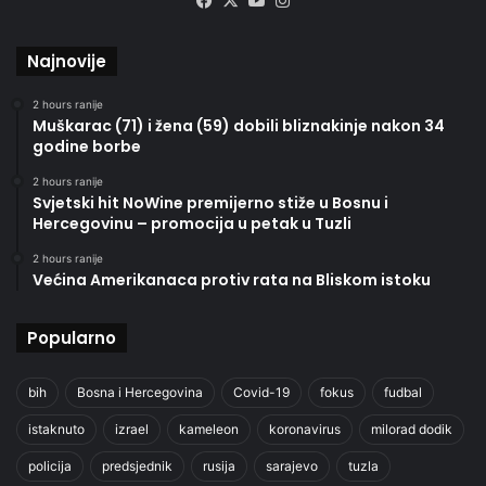
Facebook
X
YouTube
Instagram
Najnovije
2 hours ranije
Muškarac (71) i žena (59) dobili bliznakinje nakon 34
godine borbe
2 hours ranije
Svjetski hit NoWine premijerno stiže u Bosnu i
Hercegovinu – promocija u petak u Tuzli
2 hours ranije
Većina Amerikanaca protiv rata na Bliskom istoku
Popularno
bih
Bosna i Hercegovina
Covid-19
fokus
fudbal
istaknuto
izrael
kameleon
koronavirus
milorad dodik
policija
predsjednik
rusija
sarajevo
tuzla