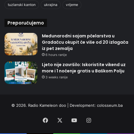
tuzlanski kanton
ukrajina
vrijeme
Preporučujemo
Međunarodni sajam pčelarstva u
Gradačcu okupit će više od 20 izlagača
iz pet zemalja
6 hours ranije
Ljeto nije završilo: Iskoristite vikend uz
more i 1 noćenje gratis u Baškom Polju
3 weeks ranije
© 2026. Radio Kameleon doo | Development:
colosseum.ba
Facebook
X
YouTube
Instagram