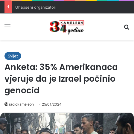
Uhapšeni organizatori krijumčarenja migranata preko BiH i Balkana
Meni
Pr
Svijet
Anketa: 35% Amerikanaca
vjeruje da je Izrael počinio
genocid
radiokameleon
25/01/2024