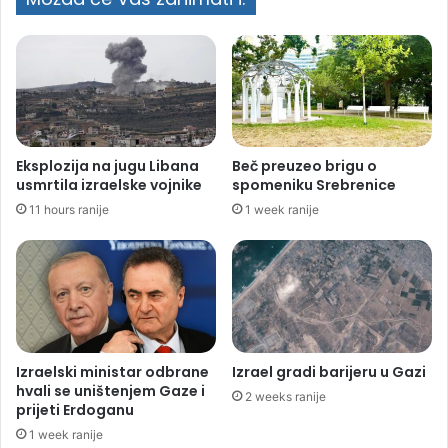
Eksplozija na jugu Libana
Beč preuzeo brigu o
usmrtila izraelske vojnike
spomeniku Srebrenice
11 hours ranije
1 week ranije
Izraelski ministar odbrane
Izrael gradi barijeru u Gazi
hvali se uništenjem Gaze i
2 weeks ranije
prijeti Erdoganu
1 week ranije