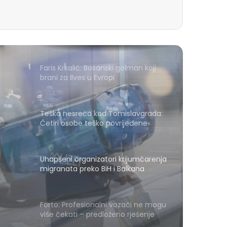
Faris Krkalić: Bosanski golman koji
brani za Ilves u Evropi
Teška nesreća kod Tomislavgrada:
Četiri osobe teško povrijeđene
a
Uhapšeni organizatori krijumčarenja
migranata preko BiH i Balkana
Forto: Profesionalni vozači ne mogu
više čekati – predloženo rješenje
Evropskoj komisiji