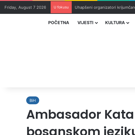
Friday, August 7 2026
U fokusu
Uhapšeni organizatori krijumčar
POČETNA
VIJESTI
KULTURA
BiH
Ambasador Katara
bosanskom jeziku