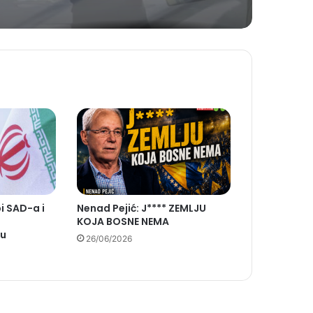
i SAD-a i
Nenad Pejić: J**** ZEMLJU
KOJA BOSNE NEMA
ru
26/06/2026