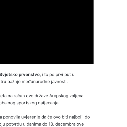
Svjetsko prvenstvo,
i to po prvi put u
entru pažnje međunarodne javnosti.
ijeta na račun ove države Arapskog zaljeva
lobalnog sportskog natjecanja.
 ponovila uvjerenje da će ovo biti najbolji do
voju potvrdu u danima do 18. decembra ove