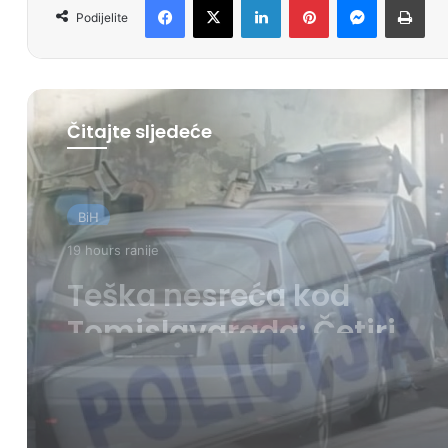
Podijelite
Čitajte sljedeće
BiH
20 hours ranije
Uhapšeni organizatori
krijumčarenja migranat
preko BiH i Balkana