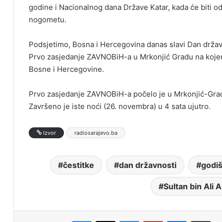
godine i Nacionalnog dana Države Katar, kada će biti od
nogometu.
Podsjetimo, Bosna i Hercegovina danas slavi Dan držav
Prvo zasjedanje ZAVNOBiH-a u Mrkonjić Gradu na koje
Bosne i Hercegovine.
Prvo zasjedanje ZAVNOBiH-a počelo je u Mrkonjić-Grad
Završeno je iste noći (26. novembra) u 4 sata ujutro.
Izvor
radiosarajevo.ba
čestitke
dan državnosti
godiš
Sultan bin Ali 
Facebook
X
LinkedIn
Pinterest
Messenger
Print