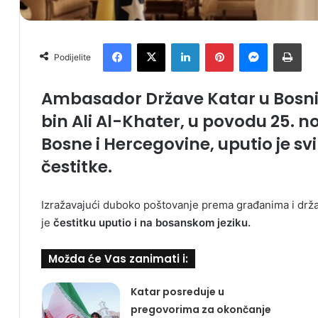
Facebook
X
LinkedIn
Pinterest
Messenger
Print
Podijelite
Ambasador Države Katar u Bosni i
bin Ali Al-Khater, u povodu 25.
Bosne i Hercegovine, uputio je s
čestitke.
Izražavajući duboko poštovanje prema građanima i drža
je
čestitku uputio i na bosanskom jeziku.
Možda će Vas zanimati i:
Katar posreduje u
pregovorima za okončanje