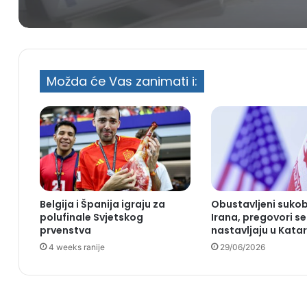
Možda će Vas zanimati i:
Belgija i Španija igraju za
Obustavljeni sukob
polufinale Svjetskog
Irana, pregovori se
prvenstva
nastavljaju u Kata
4 weeks ranije
29/06/2026