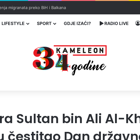
enja migranata preko BiH i Balkana
LIFESTYLE
SPORT
GDJE IZAĆI?
RADIO LIVE
 Sultan bin Ali Al-K
 čestitao Dan državno