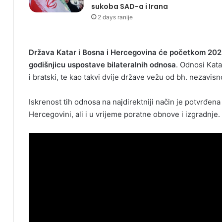
sukoba SAD-a i Irana
2 days ranije
Država Katar i Bosna i Hercegovina će početkom 2023. 
godišnjicu uspostave bilateralnih odnosa
. Odnosi Kata
i bratski, te kao takvi dvije države vežu od bh. nezavisn
Iskrenost tih odnosa na najdirektniji način je potvrđena 
Hercegovini, ali i u vrijeme poratne obnove i izgradnje.