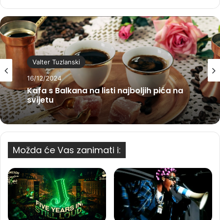
Valter Tuzlanski
16/12/2024
Kafa s Balkana na listi najboljih pića na
svijetu
Možda će Vas zanimati i: