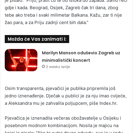
je pisalo: “Prijo, pratit ću te od istoka do zapada. Samo reci
gdje i kada. Beograd, Osijek, Zagreb čak tri dana, zbog
tebe ako treba i svaki milimetar Balkana. Kažu, zar ti nije
žao para, a za Priju zadnji cent bih dala.”
Možda će Vas zanimati i:
Marilyn Manson oduševio Zagreb uz
minimalistički koncert
3 weeks ranije
Osim transparenta, pjevačici je publika pripremila još
jedno iznenađenje. Dječak u publici je za nju imao cvijeće,
a Aleksandra mu je zahvalila poljupcem, piše Index.hr.
Pjevačica je iznenadila večeras obožavatelje u Osijeku i
posebnom modnom kombinacijom. Nosila je majicu na
kojoj je pisalo: “Ako te sutra druge odvedu, sve je u redu.