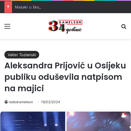
Masakr u školi u blizini Bangkoka: učenik ubio babu i dedu, pa pucao na nastavnike i đake
Meni
Pr
Valter Tuzlanski
Aleksandra Prijović u Osijeku
publiku oduševila natpisom
na majici
radiokameleon
19/02/2024