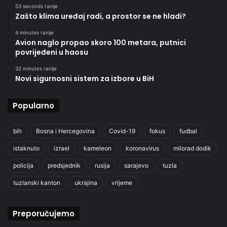
53 seconds ranije
Zašto klima uređaj radi, a prostor se ne hladi?
4 minutes ranije
Avion naglo propao skoro 100 metara, putnici
povrijeđeni u haosu
32 minutes ranije
Novi sigurnosni sistem za izbore u BiH
Popularno
bih
Bosna i Hercegovina
Covid-19
fokus
fudbal
istaknuto
izrael
kameleon
koronavirus
milorad dodik
policija
predsjednik
rusija
sarajevo
tuzla
tuzlanski kanton
ukrajina
vrijeme
Preporučujemo