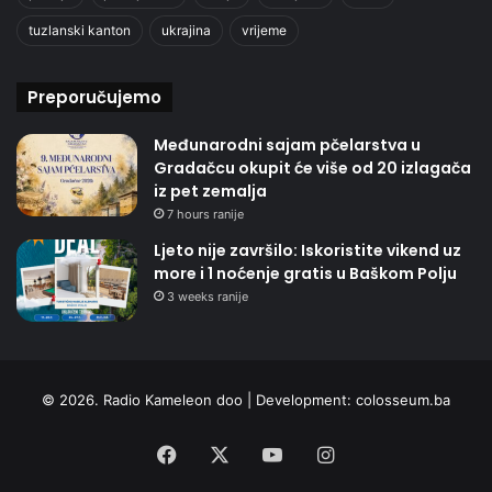
tuzlanski kanton
ukrajina
vrijeme
Preporučujemo
Međunarodni sajam pčelarstva u
Gradačcu okupit će više od 20 izlagača
iz pet zemalja
7 hours ranije
Ljeto nije završilo: Iskoristite vikend uz
more i 1 noćenje gratis u Baškom Polju
3 weeks ranije
© 2026. Radio Kameleon doo | Development:
colosseum.ba
Facebook
X
YouTube
Instagram