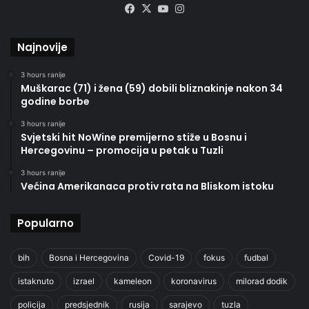
Facebook
X
YouTube
Instagram
Najnovije
3 hours ranije
Muškarac (71) i žena (59) dobili bliznakinje nakon 34
godine borbe
3 hours ranije
Svjetski hit NoWine premijerno stiže u Bosnu i
Hercegovinu – promocija u petak u Tuzli
3 hours ranije
Većina Amerikanaca protiv rata na Bliskom istoku
Popularno
bih
Bosna i Hercegovina
Covid-19
fokus
fudbal
istaknuto
izrael
kameleon
koronavirus
milorad dodik
policija
predsjednik
rusija
sarajevo
tuzla