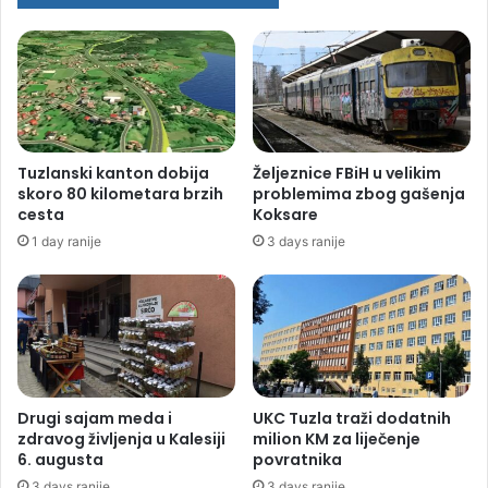
Tuzlanski kanton dobija
Željeznice FBiH u velikim
skoro 80 kilometara brzih
problemima zbog gašenja
cesta
Koksare
1 day ranije
3 days ranije
Drugi sajam meda i
UKC Tuzla traži dodatnih
zdravog življenja u Kalesiji
milion KM za liječenje
6. augusta
povratnika
3 days ranije
3 days ranije