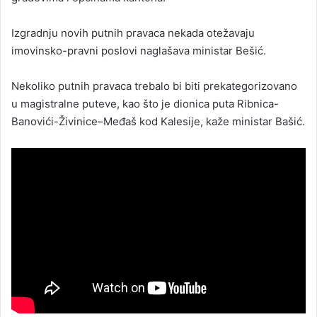
Izgradnju novih putnih pravaca nekada otežavaju
imovinsko-pravni poslovi naglašava ministar Bešić.
Nekoliko putnih pravaca trebalo bi biti prekategorizovano
u magistralne puteve, kao što je dionica puta Ribnica-
Banovići-Živinice–Međaš kod Kalesije, kaže ministar Bašić.