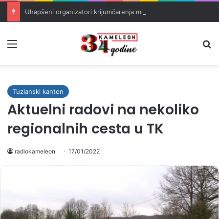
Uhapšeni organizatori krijumčarenja migranata preko BiH i Balkana
Meni
Pr
Tuzlanski kanton
Aktuelni radovi na nekoliko
regionalnih cesta u TK
radiokameleon
17/01/2022