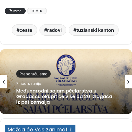
Izvor
RTVTK
ceste
radovi
tuzlanski kanton
Preporučujemo
7 hours ranije
Međunarodni sajam pčelarstva u
Gradačcu okupit će više od 20 izlagača
iz pet zemalja
Možda će Vas zanimati i: