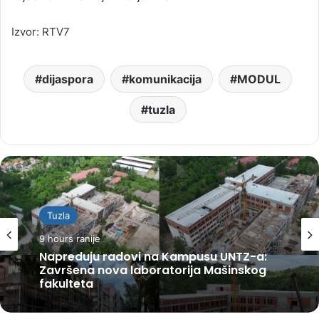
Izvor: RTV7
dijaspora
komunikacija
MODUL
tuzla
Tuzla
9 hours ranije
Napreduju radovi na Kampusu UNTZ-a:
Završena nova laboratorija Mašinskog
fakulteta