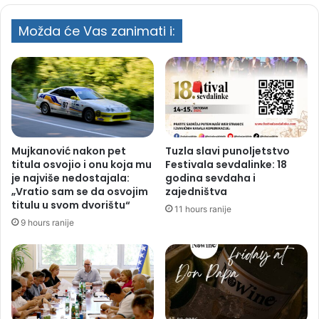
Možda će Vas zanimati i:
Mujkanović nakon pet
Tuzla slavi punoljetstvo
titula osvojio i onu koja mu
Festivala sevdalinke: 18
je najviše nedostajala:
godina sevdaha i
„Vratio sam se da osvojim
zajedništva
titulu u svom dvorištu“
11 hours ranije
9 hours ranije