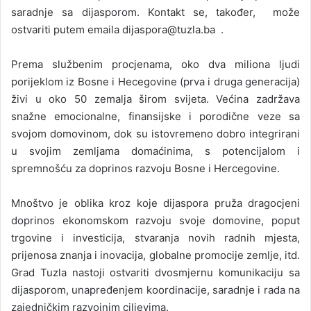
saradnje sa dijasporom. Kontakt se, također, može
ostvariti putem emaila dijaspora@tuzla.ba .
Prema službenim procjenama, oko dva miliona ljudi
porijeklom iz Bosne i Hecegovine (prva i druga generacija)
živi u oko 50 zemalja širom svijeta. Većina zadržava
snažne emocionalne, finansijske i porodične veze sa
svojom domovinom, dok su istovremeno dobro integrirani
u svojim zemljama domaćinima, s potencijalom i
spremnošću za doprinos razvoju Bosne i Hercegovine.
Mnoštvo je oblika kroz koje dijaspora pruža dragocjeni
doprinos ekonomskom razvoju svoje domovine, poput
trgovine i investicija, stvaranja novih radnih mjesta,
prijenosa znanja i inovacija, globalne promocije zemlje, itd.
Grad Tuzla nastoji ostvariti dvosmjernu komunikaciju sa
dijasporom, unapređenjem koordinacije, saradnje i rada na
zajedničkim razvojnim ciljevima.