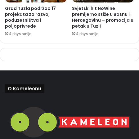
Grad Tuzla podržao 17
Svjetski hit NoWine
projekata za razvoj
premijerno stiže u Bosnu i
poduzetništva i
Hercegovinu – promocija u
poljoprivrede
petak u Tuzli
4 days ranije
4 days ranije
O Kameleonu