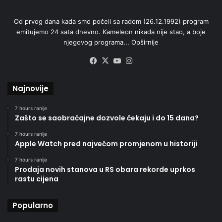
Od prvog dana kada smo počeli sa radom (26.12.1992) program
emitujemo 24 sata dnevno. Kameleon nikada nije stao, a boje
njegovog programa...
Opširnije
Facebook
X
YouTube
Instagram
Najnovije
7 hours ranije
Zašto se saobraćajne dozvole čekaju i do 15 dana?
7 hours ranije
Apple Watch pred najvećom promjenom u historiji
7 hours ranije
Prodaja novih stanova u RS obara rekorde uprkos
rastu cijena
Popularno