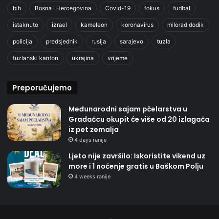
bih
Bosna i Hercegovina
Covid-19
fokus
fudbal
istaknuto
izrael
kameleon
koronavirus
milorad dodik
policija
predsjednik
rusija
sarajevo
tuzla
tuzlanski kanton
ukrajina
vrijeme
Preporučujemo
Međunarodni sajam pčelarstva u
Gradačcu okupit će više od 20 izlagača
iz pet zemalja
4 days ranije
Ljeto nije završilo: Iskoristite vikend uz
more i 1 noćenje gratis u Baškom Polju
4 weeks ranije