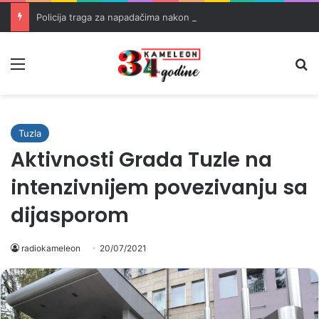
Policija traga za napadačima nakon pucnjave u Brčkom
Meni
Pr
Tuzla
Aktivnosti Grada Tuzle na
intenzivnijem povezivanju sa
dijasporom
radiokameleon
20/07/2021