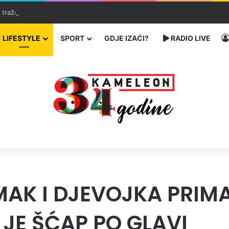
ć traže poseban status za Memorijalni centar Srebrenica
LIFESTYLE
SPORT
GDJE IZAĆI?
RADIO LIVE
MAK I DJEVOJKA PRI
JE ŠĆAP PO GLAVI