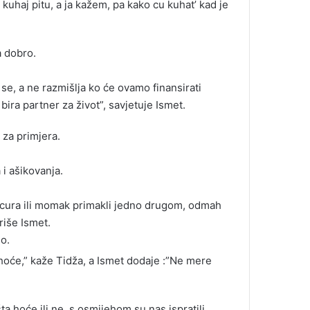
kuhaj pitu, a ja kažem, pa kako cu kuhat’ kad je
a dobro.
 se, a ne razmišlja ko će ovamo finansirati
bira partner za život”, savjetuje Ismet.
za primjera.
 i ašikovanja.
 se cura ili momak primakli jedno drugom, odmah
riše Ismet.
lo.
a hoće,” kaže Tidža, a Ismet dodaje :”Ne mere
šta hoće ili ne, s osmijehom su nas ispratili.