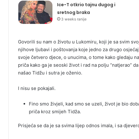
Ice-T otkrio tajnu dugog i
sretnog braka
3 weeks ranije
Govorili su nam o životu u Lukomiru, koji je sa svim s
njihove ljubavi i poštovanja koje jedno za drugo osjećaj
svoje četvero djece, o unucima, o tome kako gledaju n
priča kako ga je seoski život i rad na polju “natjerao” 
našao Tidžu i sutra je oženio.
I nisu se pokajali.
Fino smo živjeli, kad smo se uzeli, život je bio dob
priča kroz smijeh Tidža.
Prisjeća se da je sa svima lijep odnos imala, i sa djever