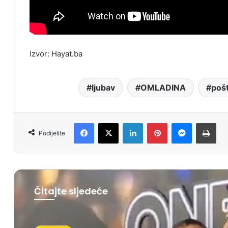
Izvor: Hayat.ba
ljubav
OMLADINA
poš
Facebook
X
LinkedIn
Pinterest
Messenger
Print
Podijelite
Čitajte sljedeće