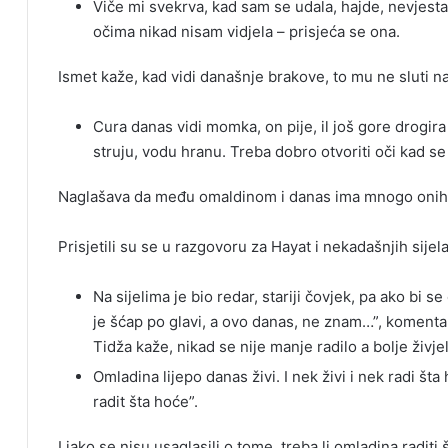
Viče mi svekrva, kad sam se udala, hajde, nevjesta 
očima nikad nisam vidjela – prisjeća se ona.
Ismet kaže, kad vidi današnje brakove, to mu ne sluti n
Cura danas vidi momka, on pije, il još gore drogira
struju, vodu hranu. Treba dobro otvoriti oči kad se 
Naglašava da među omaldinom i danas ima mnogo onih 
Prisjetili su se u razgovoru za Hayat i nekadašnjih sijela
Na sijelima je bio redar, stariji čovjek, pa ako bi
je šćap po glavi, a ovo danas, ne znam…”, komenta
Tidža kaže, nikad se nije manje radilo a bolje živje
Omladina lijepo danas živi. I nek živi i nek radi št
radit šta hoće”.
I iako se nisu usaglasili o tome, treba li omladina raditi 