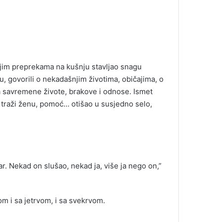
vojim preprekama na kušnju stavljao snagu
u, govorili o nekadašnjim životima, običajima, o
a savremene živote, brakove i odnose. Ismet
da traži ženu, pomoć… otišao u susjedno selo,
ar. Nekad on slušao, nekad ja, više ja nego on,”
om i sa jetrvom, i sa svekrvom.