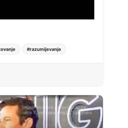
tovanje
razumijevanje
Hiljade biciklista ponovo stižu na
ulice Tuzle: Zakazana 14. Tuzlanska
biciklijada