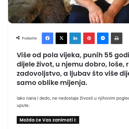
Facebook
X
LinkedIn
Pinterest
Messenger
Print
Podijelite
Više od pola vijeka, punih 55 god
dijele život, u njemu dobro, loše, r
zadovoljstvo, a ljubav što više dij
samo oblike mijenja.
Iako nana i dedo, ne nedostaje živosti u njihovim pog
upute.
Možda će Vas zanimati i: