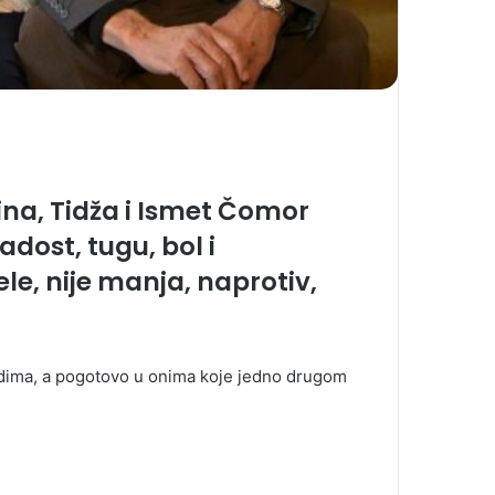
ina, Tidža i Ismet Čomor
adost, tugu, bol i
ele, nije manja, naprotiv,
ledima, a pogotovo u onima koje jedno drugom