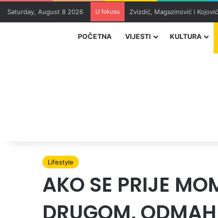
Saturday, August 8 2026
U fokusu
Zvizdić, Magazinović i Kojovi
POČETNA
VIJESTI
KULTURA
Lifestyle
AKO SE PRIJE MO
DRUGOM, ODMAH 