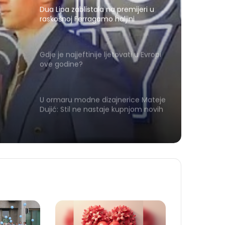
Dua Lipa zablistala na premijeri u
raskošnoj Ferragamo haljini
Gdje je najjeftinije ljetovati u Evropi
ove godine?
ti
U ormaru modne dizajnerice Mateje
Dujić: Stil ne nastaje kupnjom novih
stvari