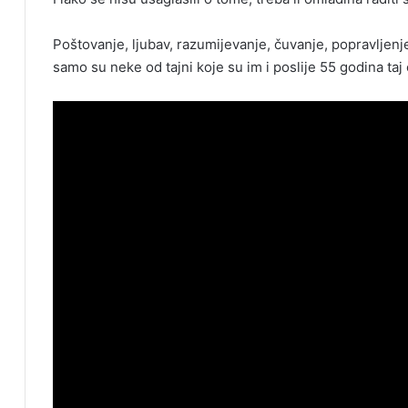
Poštovanje, ljubav, razumijevanje, čuvanje, popravljenj
samo su neke od tajni koje su im i poslije 55 godina taj