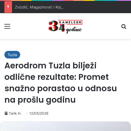
Zvizdić, Magazinović i Kojović traže poseban status za Memorijalni centar Srebrenica
Meni
Pr
Tuzla
Aerodrom Tuzla bilježi
odlične rezultate: Promet
snažno porastao u odnosu
na prošlu godinu
Tarik H.
12/05/2026