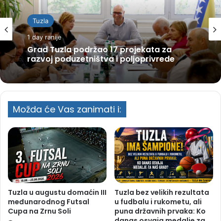
Tuzla
1 day ranije
Grad Tuzla podržao 17 projekata za
razvoj poduzetništva i poljoprivrede
Možda će Vas zanimati i:
Tuzla u augustu domaćin III
Tuzla bez velikih rezultata
međunarodnog Futsal
u fudbalu i rukometu, ali
Cupa na Zrnu Soli
puna državnih prvaka: Ko
danas osvaja medalje za