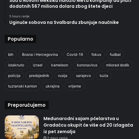
Sud u Novom Meksiku naložio Meta kompaniji da plati
dodatnih 567 miliona dolara zbog štete djeci
5 hours ranije
Uginuće sobova na Svalbardu zbunjuje naučnike
Popularno
bih
Bosna i Hercegovina
Covid-19
fokus
fudbal
istaknuto
izrael
kameleon
koronavirus
milorad dodik
policija
predsjednik
rusija
sarajevo
tuzla
tuzlanski kanton
ukrajina
vrijeme
Preporučujemo
Međunarodni sajam pčelarstva u
Gradačcu okupit će više od 20 izlagača
iz pet zemalja
2 days ranije