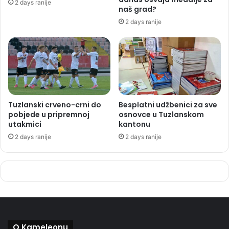
2 days ranije
naš grad?
2 days ranije
Tuzlanski crveno-crni do
Besplatni udžbenici za sve
pobjede u pripremnoj
osnovce u Tuzlanskom
utakmici
kantonu
2 days ranije
2 days ranije
O Kameleonu