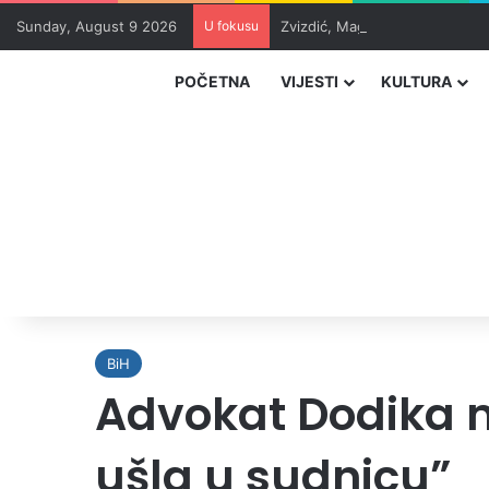
Sunday, August 9 2026
U fokusu
Zvizdić, Magazinović i Kojović
POČETNA
VIJESTI
KULTURA
BiH
Advokat Dodika na
ušla u sudnicu”