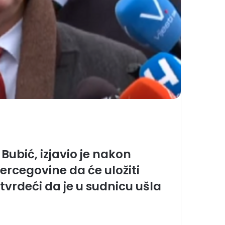
ubić, izjavio je nakon
rcegovine da će uložiti
 tvrdeći da je u sudnicu ušla