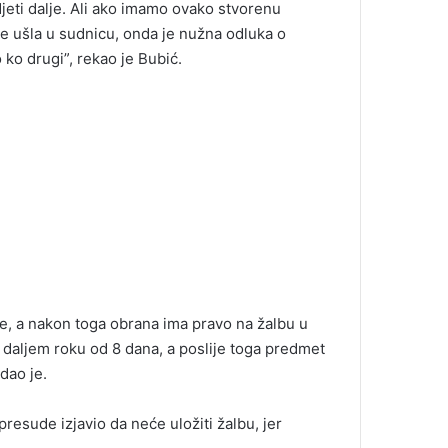
djeti dalje. Ali ako imamo ovako stvorenu
je ušla u sudnicu, onda je nužna odluka o
 ko drugi”, rekao je Bubić.
de, a nakon toga obrana ima pravo na žalbu u
 daljem roku od 8 dana, a poslije toga predmet
dao je.
resude izjavio da neće uložiti žalbu, jer