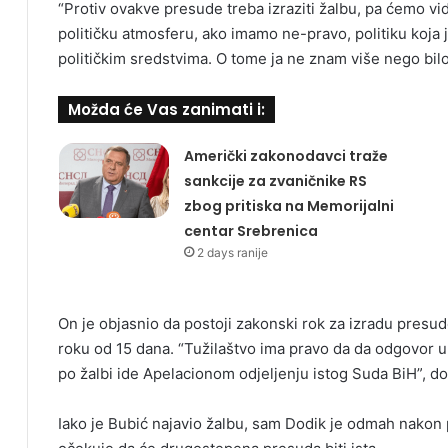
“Protiv ovakve presude treba izraziti žalbu, pa ćemo vi
političku atmosferu, ako imamo ne-pravo, politiku koja 
političkim sredstvima. O tome ja ne znam više nego bilo
Možda će Vas zanimati i:
Američki zakonodavci traže
sankcije za zvaničnike RS
zbog pritiska na Memorijalni
centar Srebrenica
2 days ranije
On je objasnio da postoji zakonski rok za izradu presu
roku od 15 dana. “Tužilaštvo ima pravo da da odgovor u
po žalbi ide Apelacionom odjeljenju istog Suda BiH”, do
Iako je Bubić najavio žalbu, sam Dodik je odmah nakon p