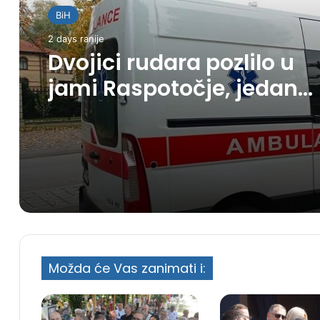
BiH
2 days ranije
Dvojici rudara pozlilo u
jami Raspotočje, jedan
prebačen u bolnicu
Možda će Vas zanimati i: