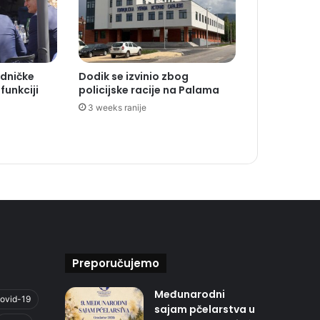
edničke
Dodik se izvinio zbog
funkciji
policijske racije na Palama
3 weeks ranije
Preporučujemo
Međunarodni
ovid-19
sajam pčelarstva u