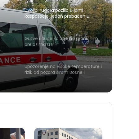
Dvojici rudara pozlilo u jami
Raspotočje, jedan prebačen u
bolnicu
Gužve i duge kolone na graničnim
prelazima u BiH
Upozorenje na visoke temperature i
rizik od požara širom Bosne i
Hercegovine