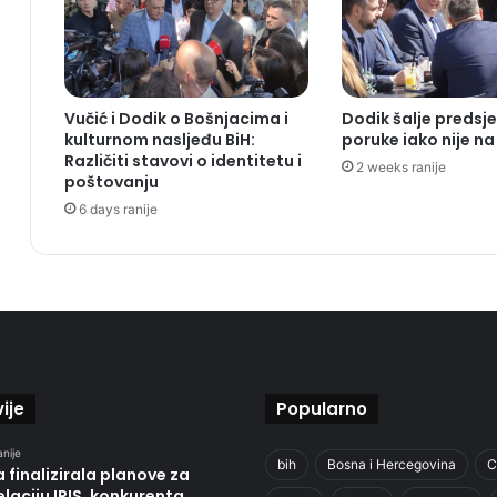
Vučić i Dodik o Bošnjacima i
Dodik šalje predsj
kulturnom nasljeđu BiH:
poruke iako nije na 
Različiti stavovi o identitetu i
2 weeks ranije
poštovanju
6 days ranije
ije
Popularno
anije
bih
Bosna i Hercegovina
C
 finalizirala planove za
laciju IRIS, konkurenta