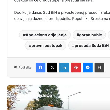
očekuje da će drugostepena presuda biti ista.
Dodiku je danas Sud BiH u prvostepenoj presudi izreka
obavljanja dužnosti predsjednika Republike Srpske na 
Apelaciono odjeljenje
goran bubic
pravni postupak
presuda Suda BiH
Facebook
X
LinkedIn
Pinterest
Messenger
Print
Podijelite
Čitajte sljedeće