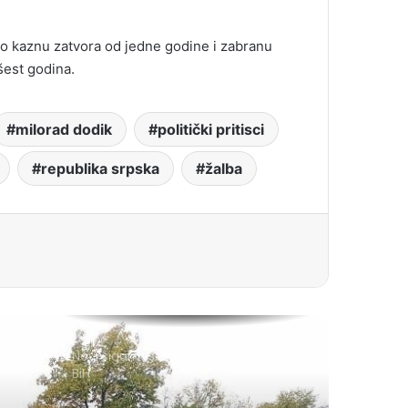
o kaznu zatvora od jedne godine i zabranu
šest godina.
milorad dodik
politički pritisci
republika srpska
žalba
Novi sigurnosni sistem za izbore u
BiH