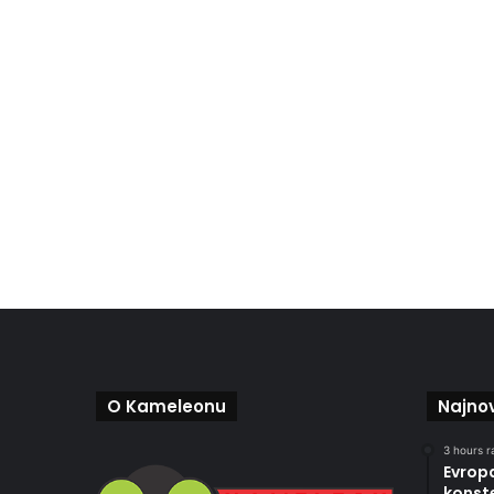
O Kameleonu
Najnov
3 hours r
Evropa
konste