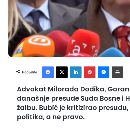
Facebook
X
LinkedIn
Pinterest
Messenger
Print
Podijelite
Advokat Milorada Dodika, Goran B
današnje presude Suda Bosne i He
žalbu. Bubić je kritizirao presudu,
politika, a ne pravo.