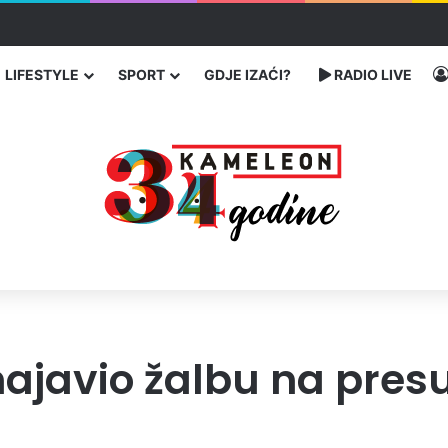
 traže poseban status za Memorijalni centar Srebrenica
LIFESTYLE
SPORT
GDJE IZAĆI?
RADIO LIVE
javio žalbu na presud