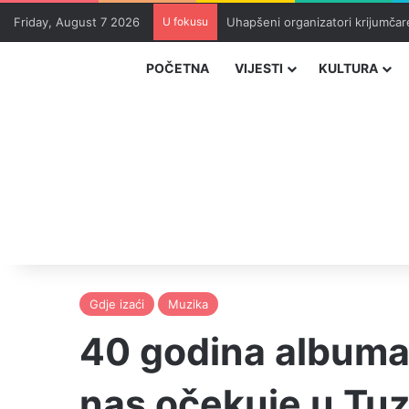
Friday, August 7 2026
U fokusu
Uhapšeni organizatori krijumčar
POČETNA
VIJESTI
KULTURA
Gdje izaći
Muzika
40 godina albuma 
nas očekuje u Tuzl