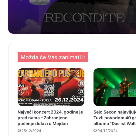
zaokružili izvođački prog
na Kastelu
Možda će Vas zanimati i:
Najveći koncert 2024. godine je
Sejo Sexon najavljuj
pred nama – Zabranjeno
Tuzli povodom 40 g
pušenje dolazi u Mejdan
albuma “Das ist Walt
25/12/2024
04/12/2024