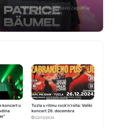
ram
Marilyn Manson oduševio Zagreb uz
minimalistički koncert
e koncert u
Tuzla u ritmu rock’n’rolla: Veliki
odina
koncert 26. decembra
er”
03/12/2024