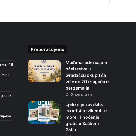
Preporučujemo
Međunarodni sajam
ovid-19
pčelarstva u
izrael
Gradačcu okupit će
više od 20 izlagača iz
pet zemalja
15 hours ranije
sjednik
Ljeto nije završilo:
Iskoristite vikend uz
vrijeme
more i 1 noćenje
gratis u Baškom
Polju