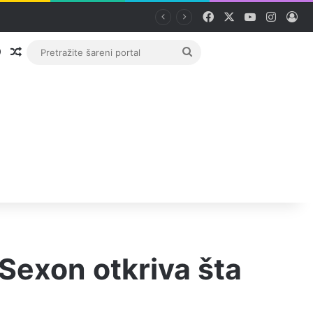
Facebook
X
YouTube
Instag
Pri
Prijava
Random članak
Pretražite
šareni
portal
 Sexon otkriva šta