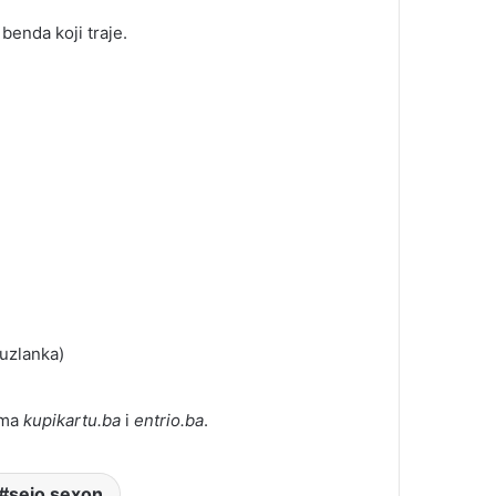
benda koji traje.
uzlanka)
ema
kupikartu.ba
i
entrio.ba
.
sejo sexon