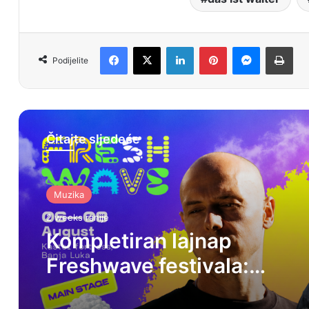
Facebook
X
LinkedIn
Pinterest
Messenger
Print
Podijelite
Čitajte sljedeće
Muzika
2 weeks ranije
Kompletiran lajnap
Freshwave festivala:
Recondite i Patrice Bäume