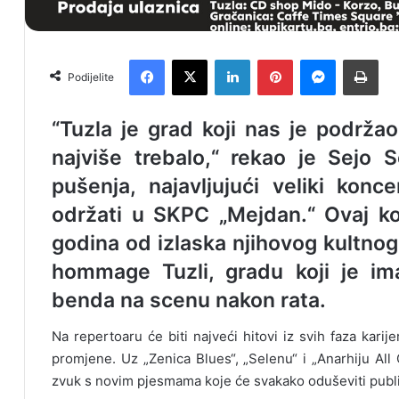
Facebook
X
LinkedIn
Pinterest
Messenger
Print
Podijelite
“Tuzla je grad koji nas je podrža
najviše trebalo,“ rekao je Sejo
pušenja
, najavljujući veliki kon
održati u SKPC „Mejdan.“ Ovaj k
godina od izlaska njihovog kultnog
hommage Tuzli, gradu koji je im
benda na scenu nakon rata.
Na repertoaru će biti najveći hitovi iz svih faza karije
promjene. Uz „Zenica Blues“, „Selenu“ i „Anarhiju All 
zvuk s novim pjesmama koje će svakako oduševiti publ