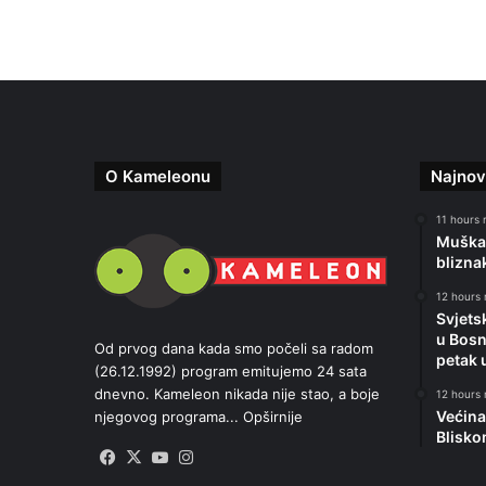
O Kameleonu
Najnov
11 hours r
Muškar
blizna
12 hours 
Svjets
u Bosn
Od prvog dana kada smo počeli sa radom
petak 
(26.12.1992) program emitujemo 24 sata
dnevno. Kameleon nikada nije stao, a boje
12 hours 
Većina
njegovog programa...
Opširnije
Blisko
Facebook
X
YouTube
Instagram