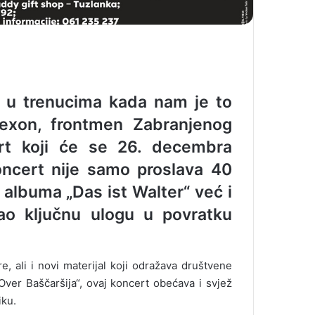
o u trenucima kada nam je to
 Sexon, frontmen
Zabranjenog
cert koji će se 26. decembra
oncert nije samo proslava 40
 albuma „Das ist Walter“ već i
ao ključnu ulogu u povratku
re, ali i novi materijal koji odražava društvene
Over Baščaršija“, ovaj koncert obećava i svjež
iku.