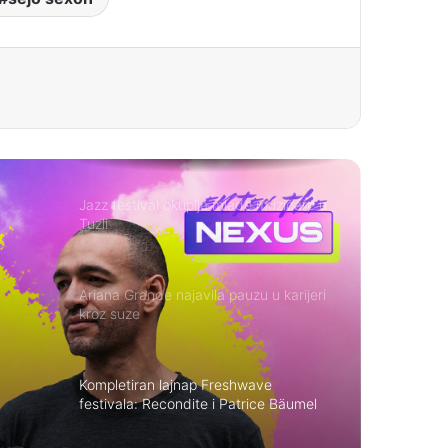
Jazz festival okuplja mlade muzičare u
Tuzli
Ariana Grande najavila pauzu u karijeri
kroz suze
Kompletiran lajnap Freshwave
festivala: Recondite i Patrice Bäumel
l
zaokružili izvođački program na
Kastelu