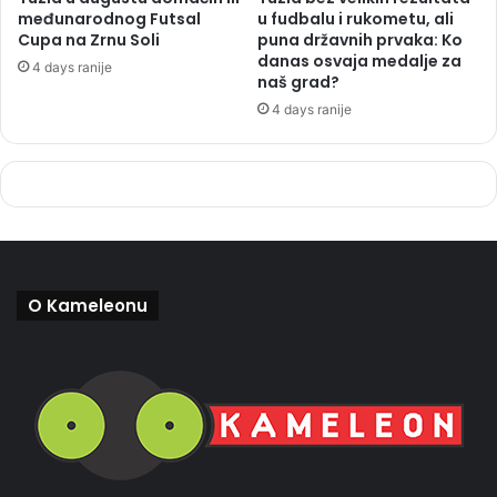
međunarodnog Futsal
u fudbalu i rukometu, ali
Cupa na Zrnu Soli
puna državnih prvaka: Ko
danas osvaja medalje za
4 days ranije
naš grad?
4 days ranije
O Kameleonu