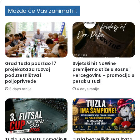
Možda će Vas zanimati i:
Grad Tuzla podržao 17
Svjetski hit NoWine
projekata za razvoj
premijerno stiže u Bosnu i
poduzetništva i
Hercegovinu – promocija u
poljoprivrede
petak u Tuzli
3 days ranije
4 days ranije
Tuzla u augustu domaćin III
Tuzla bez velikih rezultata