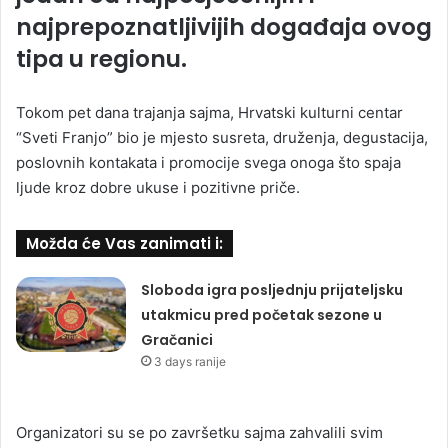
najprepoznatljivijih događaja ovog
tipa u regionu.
Tokom pet dana trajanja sajma, Hrvatski kulturni centar
“Sveti Franjo” bio je mjesto susreta, druženja, degustacija,
poslovnih kontakata i promocije svega onoga što spaja
ljude kroz dobre ukuse i pozitivne priče.
Možda će Vas zanimati i:
Sloboda igra posljednju prijateljsku
utakmicu pred početak sezone u
Gračanici
3 days ranije
Organizatori su se po završetku sajma zahvalili svim