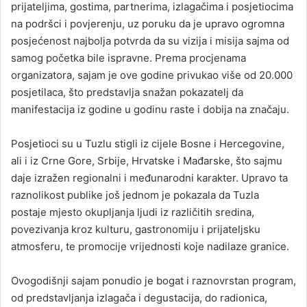
prijateljima, gostima, partnerima, izlagačima i posjetiocima
na podršci i povjerenju, uz poruku da je upravo ogromna
posjećenost najbolja potvrda da su vizija i misija sajma od
samog početka bile ispravne. Prema procjenama
organizatora, sajam je ove godine privukao više od 20.000
posjetilaca, što predstavlja snažan pokazatelj da
manifestacija iz godine u godinu raste i dobija na značaju.
Posjetioci su u Tuzlu stigli iz cijele Bosne i Hercegovine,
ali i iz Crne Gore, Srbije, Hrvatske i Mađarske, što sajmu
daje izražen regionalni i međunarodni karakter. Upravo ta
raznolikost publike još jednom je pokazala da Tuzla
postaje mjesto okupljanja ljudi iz različitih sredina,
povezivanja kroz kulturu, gastronomiju i prijateljsku
atmosferu, te promocije vrijednosti koje nadilaze granice.
Ovogodišnji sajam ponudio je bogat i raznovrstan program,
od predstavljanja izlagača i degustacija, do radionica,