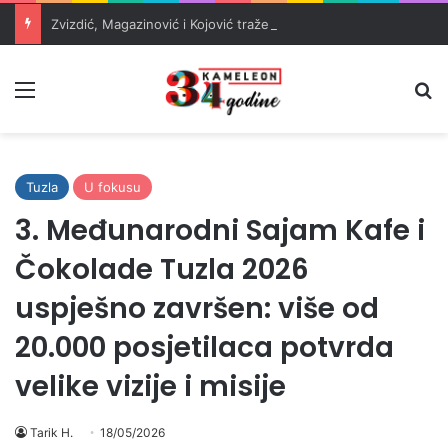
Zvizdić, Magazinović i Kojović traže poseban status za Memorijalni centar Srebrenica
Meni
Pr
Tuzla
U fokusu
3. Međunarodni Sajam Kafe i
Čokolade Tuzla 2026
uspješno završen: više od
20.000 posjetilaca potvrda
velike vizije i misije
Tarik H.
18/05/2026