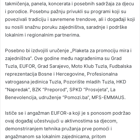
takmičenja, panela, koncerata i posebnih sadržaja za djecu
i porodice. Posebnu pažnju privukli su programi koji su
povezivali tradiciju i savremene trendove, ali i događaji koji
su nosili snažnu poruku zajedništva, saradnje i podrške
lokalnim i regionalnim partnerima.
Posebno bi izdvojili uručenje „Plaketa za promociju mira i
zajedništva”. Ove godine među nagrađenima su Grad
Tuzla, EUFOR, Grad Sarajevo, Moto Klub Tuzla, Fudbalska
reprezentacija Bosne i Hercegovine, Profesionalna
vatrogasna jedinica Tuzla, Pozorište mladih Tuzla, HKD
“Napredak”, BZK “Preporod”, SPKD “Prosvjeta”, La
Benevolencija, udruženje “Pomozi.ba”, MFS-EMMAUS.
Ističe se i angažman EUFOR-a koji je s ponosom podržao
ovaj događaj učestvujući u aktivnostima sa djecom,
demonstriranjem tehnika pružanja prve pomoći i
angažmanom sa lokalnim zajednicama, pritom