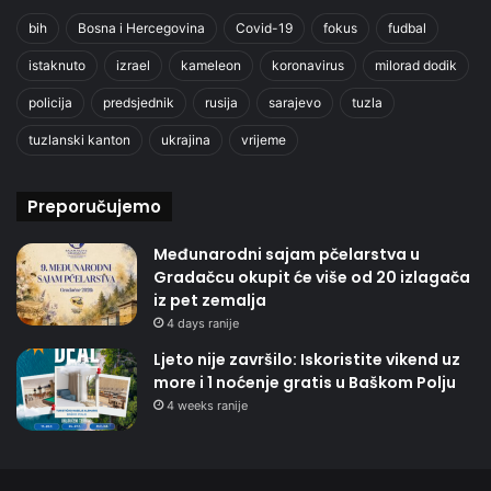
bih
Bosna i Hercegovina
Covid-19
fokus
fudbal
istaknuto
izrael
kameleon
koronavirus
milorad dodik
policija
predsjednik
rusija
sarajevo
tuzla
tuzlanski kanton
ukrajina
vrijeme
Preporučujemo
Međunarodni sajam pčelarstva u
Gradačcu okupit će više od 20 izlagača
iz pet zemalja
4 days ranije
Ljeto nije završilo: Iskoristite vikend uz
more i 1 noćenje gratis u Baškom Polju
4 weeks ranije