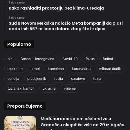
1 day ranije
Kako rashladiti prostoriju bez klima-uređaja
1 day ranije
Sud u Novom Meksiku naložio Meta kompaniji da plati
dodatnih 567 miliona dolara zbog štete djeci
Popularno
bih
Bosna i Hercegovina
Covid-19
fokus
fudbal
istaknuto
izrael
kameleon
koronavirus
milorad dodik
policija
predsjednik
rusija
sarajevo
tuzla
tuzlanski kanton
ukrajina
vrijeme
Preporučujemo
Međunarodni sajam pčelarstva u
Gradačcu okupit će više od 20 izlagača