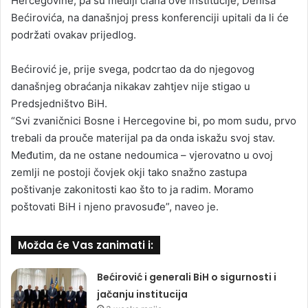
Hercegovine, pa su mediji člana ove institucije, Denisa
Bećirovića, na današnjoj press konferenciji upitali da li će
podržati ovakav prijedlog.
Bećirović je, prije svega, podcrtao da do njegovog
današnjeg obraćanja nikakav zahtjev nije stigao u
Predsjedništvo BiH.
“Svi zvaničnici Bosne i Hercegovine bi, po mom sudu, prvo
trebali da prouče materijal pa da onda iskažu svoj stav.
Međutim, da ne ostane nedoumica – vjerovatno u ovoj
zemlji ne postoji čovjek okji tako snažno zastupa
poštivanje zakonitosti kao što to ja radim. Moramo
poštovati BiH i njeno pravosuđe”, naveo je.
Možda će Vas zanimati i:
Bećirović i generali BiH o sigurnosti i
jačanju institucija