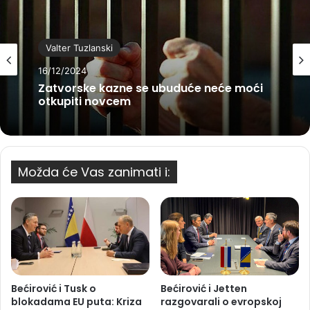
Valter Tuzlanski
16/12/2024
Zatvorske kazne se ubuduće neće moći
otkupiti novcem
Možda će Vas zanimati i:
Bećirović i Tusk o
Bećirović i Jetten
blokadama EU puta: Kriza
razgovarali o evropskoj