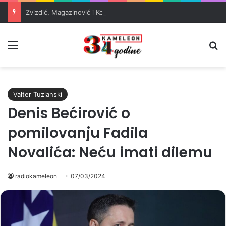
Zvizdić, Magazinović i Kojović traže poseban status za Memorijalni centar Srebrenica
Meni
Pr
Valter Tuzlanski
Denis Bećirović o
pomilovanju Fadila
Novalića: Neću imati dilemu
radiokameleon
07/03/2024