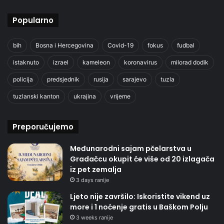
Popularno
bih
Bosna i Hercegovina
Covid-19
fokus
fudbal
istaknuto
izrael
kameleon
koronavirus
milorad dodik
policija
predsjednik
rusija
sarajevo
tuzla
tuzlanski kanton
ukrajina
vrijeme
Preporučujemo
Međunarodni sajam pčelarstva u
Gradačcu okupit će više od 20 izlagača
iz pet zemalja
3 days ranije
Ljeto nije završilo: Iskoristite vikend uz
more i 1 noćenje gratis u Baškom Polju
3 weeks ranije