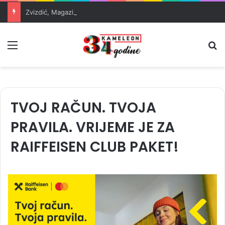
Zvizdić, Magazinović i Kojović traže poseban status za Memorijalni centar Srebrenica
Meni
Pr
TVOJ RAČUN. TVOJA
PRAVILA. VRIJEME JE ZA
RAIFFEISEN CLUB PAKET!